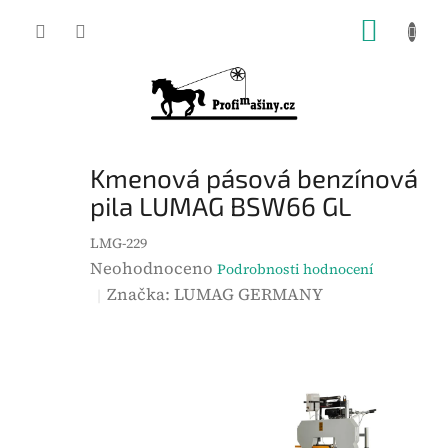
Přejít
NÁKUP
na
KOŠÍK
obsah
Kmenová pásová benzínová
pila LUMAG BSW66 GL
LMG-229
P
Neohodnoceno
Podrobnosti hodnocení
r
Značka:
LUMAG GERMANY
ů
m
ě
r
n