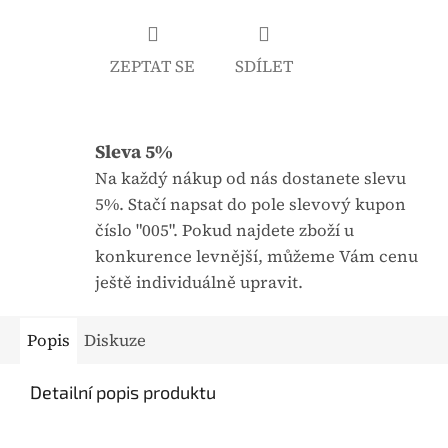
j
:
e
ZEPTAT SE
SDÍLET
0
,
0
Sleva 5%
z
5
Na každý nákup od nás dostanete slevu
h
5%. Stačí napsat do pole slevový kupon
v
číslo "005". Pokud najdete zboží u
ě
konkurence levnější, můžeme Vám cenu
z
ještě individuálně upravit.
d
i
Popis
Diskuze
č
e
Detailní popis produktu
k
.