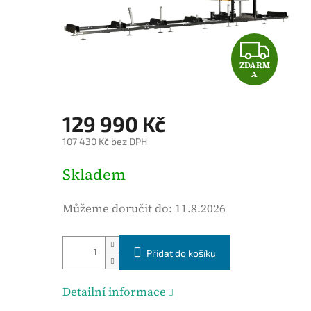
é
h
o
Z
d
ZDARM
D
n
A
o
A
c
129 990 Kč
e
R
107 430 Kč bez DPH
n
M
í
M
Skladem
p
ě
A
r
r
Můžeme doručit do:
11.8.2026
o
n
d
á
u
Přidat do košíku
c
k
e
t
n
Detailní informace
u
a