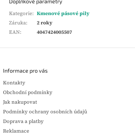
Doplňkové parametry
Kategorie
:
Kmenové pásové pily
Záruka
:
2 roky
EAN
:
4047424005507
Z
á
p
a
Informace pro vás
t
Kontakty
í
Obchodní podmínky
Jak nakupovat
Podmínky ochrany osobních údajů
Doprava a platby
Reklamace