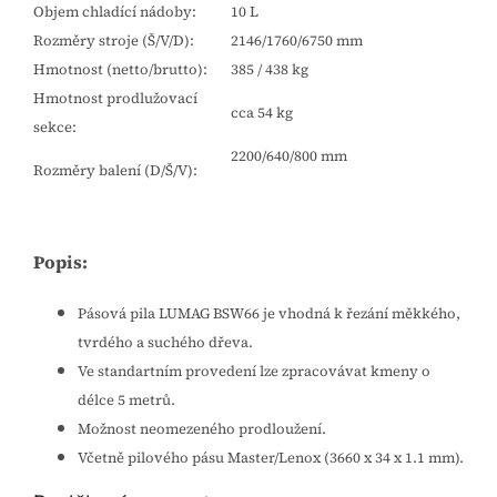
Objem chladící nádoby:
10 L
Rozměry stroje (Š/V/D):
2146/1760/6750 mm
Hmotnost (netto/brutto):
385 / 438 kg
Hmotnost prodlužovací
cca 54 kg
sekce:
2200/640/800 mm
Rozměry balení (D/Š/V):
Popis:
Pásová pila LUMAG BSW66 je vhodná k řezání měkkého,
tvrdého a suchého dřeva.
Ve standartním provedení lze zpracovávat kmeny o
délce 5 metrů.
Možnost neomezeného prodloužení.
Včetně pilového pásu Master/Lenox (3660 x 34 x 1.1 mm).