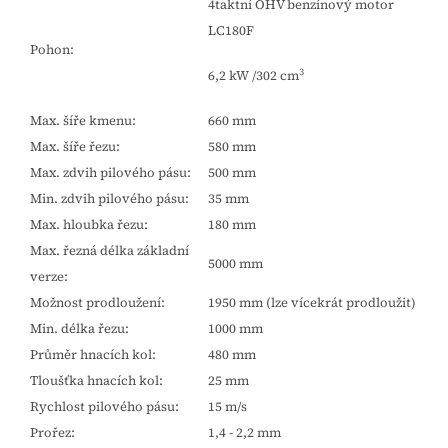
4taktní OHV benzínový motor
LC180F
Pohon:
3
6,2 kW /302 cm
Max. šíře kmenu:
660 mm
Max. šíře řezu:
580 mm
Max. zdvih pilového pásu:
500 mm
Min. zdvih pilového pásu:
35 mm
Max. hloubka řezu:
180 mm
Max. řezná délka základní
5000 mm
verze:
Možnost prodloužení:
1950 mm (lze vícekrát prodloužit)
Min. délka řezu:
1000 mm
Průměr hnacích kol:
480 mm
Tloušťka hnacích kol:
25 mm
Rychlost pilového pásu:
15 m/s
Prořez:
1,4 - 2,2 mm