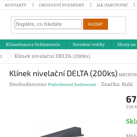
KONTAKTY
OBCHODNÍ PODMÍNKY
JAK NAKUPOVAT
HLEDAT
Klimatizace a Ochlazovače
Stavební vrátky
Shozy na 
m
Klínek nivelační DELTA (200ks)
Klínek nivelační DELTA (200ks)
MECH70
P
Neohodnoceno
Značka:
Rubi
Podrobnosti hodnocení
r
67
ů
558 K
m
ě
M
Sk
r
ě
n
r
Může