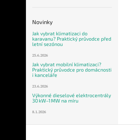
Novinky
Jak vybrat klimatizaci do
karavanu? Praktický průvodce před
letní sezónou
25.6.2026
Jak vybrat mobilní klimatizaci?
Praktický průvodce pro domácnosti
i kanceláře
23.6.2026
Výkonné dieselové elektrocentrály
30 kW–1 MW na míru
8.1.2026
Z
á