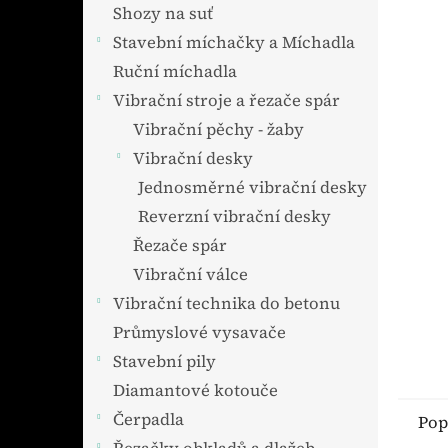
n
Shozy na suť
e
Stavební míchačky a Míchadla
l
Ruční míchadla
Vibrační stroje a řezače spár
Vibrační pěchy - žaby
Vibrační desky
Jednosměrné vibrační desky
Reverzní vibrační desky
Řezače spár
Vibrační válce
Vibrační technika do betonu
Průmyslové vysavače
Stavební pily
Diamantové kotouče
Čerpadla
Pop