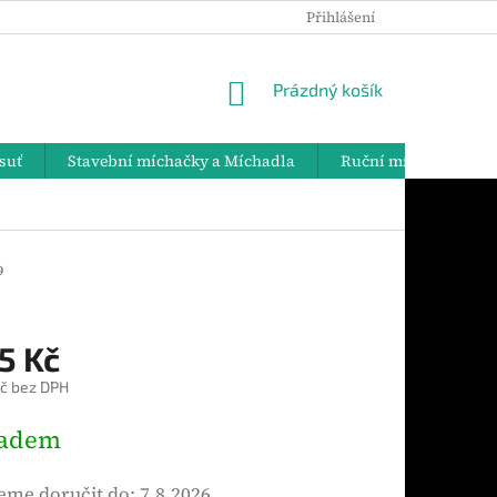
Přihlášení
PODMÍNKY OCHRANY OSOBNÍCH ÚDAJŮ
DOPRAVA A PLATBY
NÁKUPNÍ
Prázdný košík
KOŠÍK
suť
Stavební míchačky a Míchadla
Ruční míchadla
9
5 Kč
č bez DPH
ladem
me doručit do:
7.8.2026