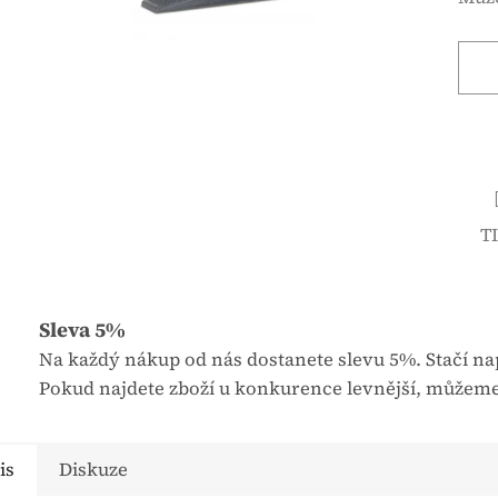
é
n
h
á
o
c
d
e
n
n
o
a
c
:
e
T
n
í
p
r
Sleva 5%
o
Na každý nákup od nás dostanete slevu 5%. Stačí nap
d
Pokud najdete zboží u konkurence levnější, můžeme
u
k
is
Diskuze
t