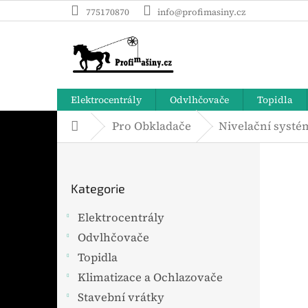
Přejít
775170870
info@profimasiny.cz
na
obsah
Elektrocentrály
Odvlhčovače
Topidla
Pro Obkladače
Nivelační systé
Domů
P
o
Přeskočit
s
Kategorie
t
kategorie
r
Elektrocentrály
a
Odvlhčovače
n
n
Topidla
í
Klimatizace a Ochlazovače
p
Stavební vrátky
a