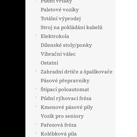
Půdní vrtáky
Paletové vozíky
Totální výprodej
Stroj na pokládání kabelů
Elektrokola
Dílenské stoly/ponky
Vibrační válec
Ostatní
Zahradní drtiče a špalíkovače
Pásové přepravníky
Štípací poloautomat
Půdní rýhovací fréza
Kmenové pásové pily
Vozík pro seniory
Pařezová fréza
Kolébková pila