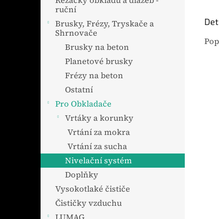
Řezačky obkladů a dlažeb -
ruční
Det
Brusky, Frézy, Tryskače a
Shrnovače
Pop
Brusky na beton
Planetové brusky
Frézy na beton
Ostatní
Pro Obkladače
Vrtáky a korunky
Vrtání za mokra
Vrtání za sucha
Nivelační systém
Doplňky
Vysokotlaké čističe
Čističky vzduchu
LUMAG