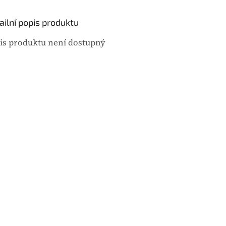
u
j
ailní popis produktu
e
0
is produktu není dostupný
,
0
z
5
h
v
ě
z
d
i
č
e
k
.