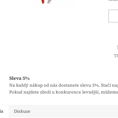
é
n
h
á
o
c
d
e
n
n
o
a
c
:
e
T
n
í
p
r
Sleva 5%
o
Na každý nákup od nás dostanete slevu 5%. Stačí nap
d
Pokud najdete zboží u konkurence levnější, můžeme
u
k
is
Diskuze
t