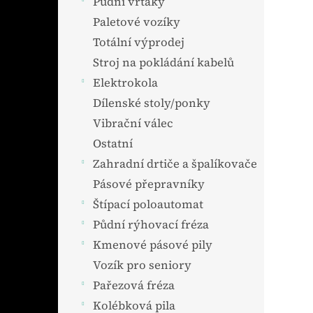
Půdní vrtáky
Paletové vozíky
Totální výprodej
Stroj na pokládání kabelů
Elektrokola
Dílenské stoly/ponky
Vibrační válec
Ostatní
Zahradní drtiče a špalíkovače
Pásové přepravníky
Štípací poloautomat
Půdní rýhovací fréza
Kmenové pásové pily
Vozík pro seniory
Pařezová fréza
Kolébková pila