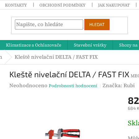
KONTAKTY
OBCHODNÍ PODMÍNKY
JAK NAKUPOVAT
HLEDAT
Klimatizace a Ochlazovače
Stavební vrátky
Shozy na 
m
Kleště nivelační DELTA / FAST FIX
Kleště nivelační DELTA / FAST FIX
MEC
P
Neohodnoceno
Značka:
Rubi
Podrobnosti hodnocení
r
82
ů
684 K
m
ě
M
Sk
r
ě
n
r
Může