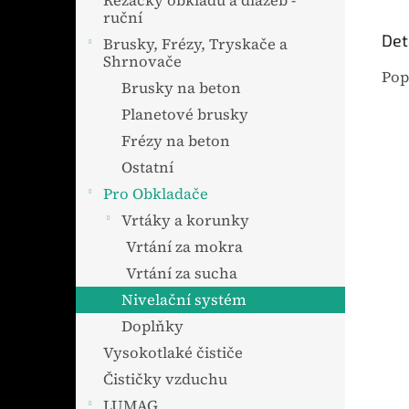
Řezačky obkladů a dlažeb -
ruční
Det
Brusky, Frézy, Tryskače a
Shrnovače
Pop
Brusky na beton
Planetové brusky
Frézy na beton
Ostatní
Pro Obkladače
Vrtáky a korunky
Vrtání za mokra
Vrtání za sucha
Nivelační systém
Doplňky
Vysokotlaké čističe
Čističky vzduchu
LUMAG