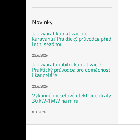
Novinky
Jak vybrat klimatizaci do
karavanu? Praktický průvodce před
letní sezónou
25.6.2026
Jak vybrat mobilní klimatizaci?
Praktický průvodce pro domácnosti
i kanceláře
23.6.2026
Výkonné dieselové elektrocentrály
30 kW–1 MW na míru
8.1.2026
Z
á