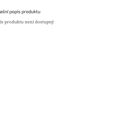
u
j
ailní popis produktu
e
0
is produktu není dostupný
,
0
z
5
h
v
ě
z
d
i
č
e
k
.