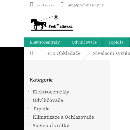
Přejít
775170870
info@profimasiny.cz
na
obsah
Elektrocentrály
Odvlhčovače
Topidla
Pro Obkladače
Nivelační systé
Domů
P
o
Přeskočit
s
Kategorie
t
kategorie
r
Elektrocentrály
a
Odvlhčovače
n
n
Topidla
í
Klimatizace a Ochlazovače
p
Stavební vrátky
a