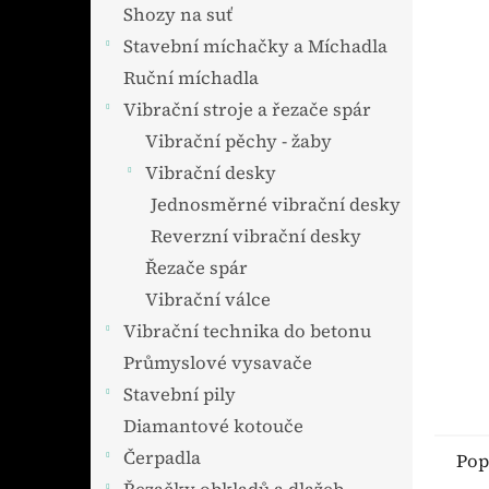
n
Shozy na suť
e
Stavební míchačky a Míchadla
l
Ruční míchadla
Vibrační stroje a řezače spár
Vibrační pěchy - žaby
Vibrační desky
Jednosměrné vibrační desky
Reverzní vibrační desky
Řezače spár
Vibrační válce
Vibrační technika do betonu
Průmyslové vysavače
Stavební pily
Diamantové kotouče
Čerpadla
Pop