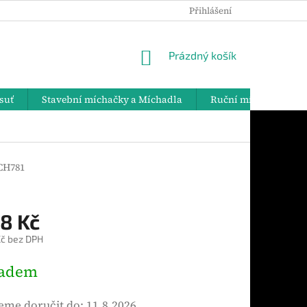
Přihlášení
PODMÍNKY OCHRANY OSOBNÍCH ÚDAJŮ
DOPRAVA A PLATBY
NÁKUPNÍ
Prázdný košík
KOŠÍK
suť
Stavební míchačky a Míchadla
Ruční míchadla
H781
8 Kč
č bez DPH
ladem
me doručit do:
11.8.2026