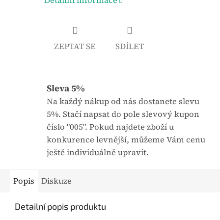
Detailní informace
u
a
j
:
e
ZEPTAT SE
SDÍLET
0
,
0
Sleva 5%
z
5
Na každý nákup od nás dostanete slevu
h
5%. Stačí napsat do pole slevový kupon
v
číslo "005". Pokud najdete zboží u
ě
konkurence levnější, můžeme Vám cenu
z
ještě individuálně upravit.
d
i
Popis
Diskuze
č
e
Detailní popis produktu
k