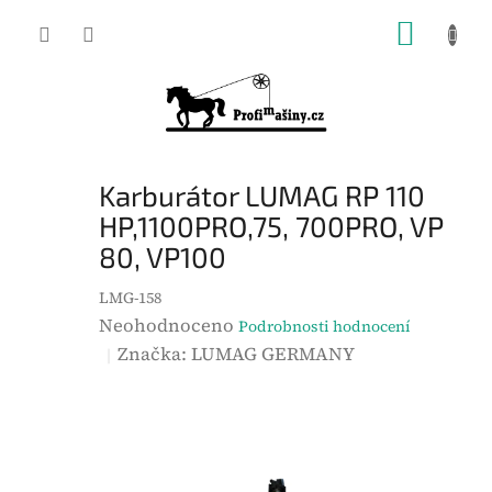
Přejít
NÁKUP
na
KOŠÍK
obsah
Karburátor LUMAG RP 110
HP,1100PRO,75, 700PRO, VP
80, VP100
LMG-158
P
Neohodnoceno
Podrobnosti hodnocení
r
Značka:
LUMAG GERMANY
ů
m
ě
r