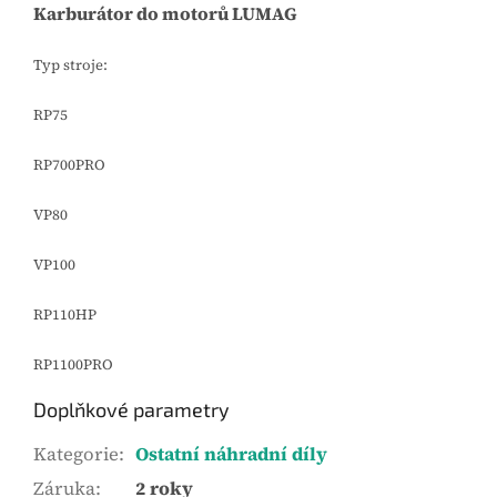
Karburátor do motorů LUMAG
.
Typ stroje:
RP75
RP700PRO
VP80
VP100
RP110HP
RP1100PRO
Doplňkové parametry
Kategorie
:
Ostatní náhradní díly
Záruka
:
2 roky