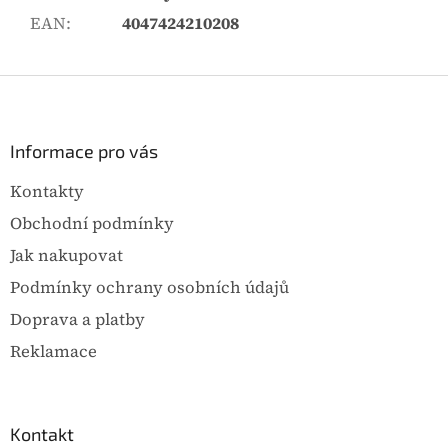
EAN
:
4047424210208
Z
á
p
a
Informace pro vás
t
Kontakty
í
Obchodní podmínky
Jak nakupovat
Podmínky ochrany osobních údajů
Doprava a platby
Reklamace
Kontakt