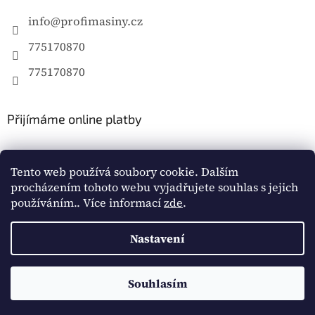
info
@
profimasiny.cz
775170870
775170870
Přijímáme online platby
Tento web používá soubory cookie. Dalším
procházením tohoto webu vyjadřujete souhlas s jejich
používáním.. Více informací
zde
.
Vytvořil Shoptet
Nastavení
Copyright 2026
Profimašiny.cz
. Všechna práva
vyhrazena.
Souhlasím