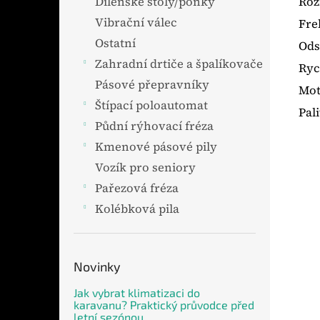
Roz
Dílenské stoly/ponky
Vibrační válec
Fre
Ostatní
Ods
Zahradní drtiče a špalíkovače
Ryc
Pásové přepravníky
Mot
Štípací poloautomat
Pal
Půdní rýhovací fréza
Kmenové pásové pily
Vozík pro seniory
Pařezová fréza
Kolébková pila
Novinky
Jak vybrat klimatizaci do
karavanu? Praktický průvodce před
letní sezónou