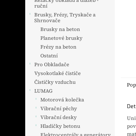
Řezačky obkladů a dlažeb -
ruční
Brusky, Frézy, Tryskače a
Shrnovače
Brusky na beton
Planetové brusky
Frézy na beton
Ostatní
Pro Obkladače
Vysokotlaké čističe
Čističky vzduchu
Pop
LUMAG
Motorová kolečka
Det
Vibrační pěchy
Vibrační desky
Uni
pov
Hladičky betonu
mat
Elektrocentrály a generátory