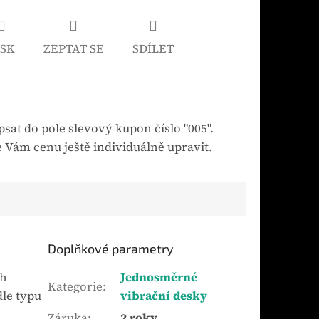
ISK
ZEPTAT SE
SDÍLET
sat do pole slevový kupon číslo "005".
 Vám cenu ještě individuálně upravit.
Doplňkové parametry
ch
Jednosměrné
Kategorie
:
dle typu
vibrační desky
Záruka
:
2 roky