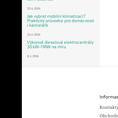
25.6.2026
Jak vybrat mobilní klimatizaci?
Praktický průvodce pro domácnosti
i kanceláře
23.6.2026
Výkonné dieselové elektrocentrály
30 kW–1 MW na míru
8.1.2026
Z
á
p
a
t
Informac
í
Kontakt
Obchodn