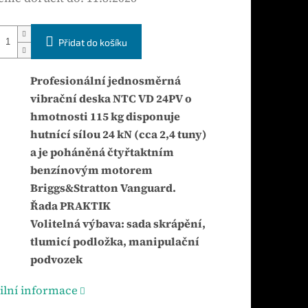
Přidat do košíku
Profesionální jednosměrná
vibrační deska NTC VD 24PV o
hmotnosti 115 kg disponuje
hutnící sílou 24 kN (cca 2,4 tuny)
a je poháněná čtyřtaktním
benzínovým motorem
Briggs&Stratton Vanguard.
Řada PRAKTIK
Volitelná výbava: sada skrápění,
tlumicí podložka, manipulační
podvozek
ilní informace