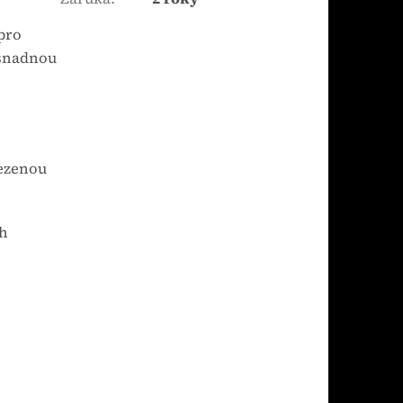
pro
snadnou
mezenou
ch