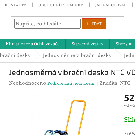
KONTAKTY
OBCHODNÍ PODMÍNKY
JAK NAKUPOVAT
HLEDAT
Klimatizace a Ochlazovače
Stavební vrátky
Shozy na 
brační desky
Jednosměrné vibrační desky
Jedn
Jednosměrná vibrační deska NTC V
P
Neohodnoceno
Značka:
NTC
Podrobnosti hodnocení
r
52
ů
43 45
m
ě
M
Sk
r
ě
n
r
Může