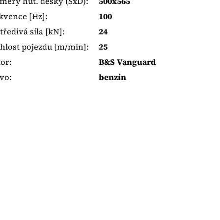
měry hut. desky (ŠxD)
:
500x565
kvence [Hz]
:
100
tředivá síla [kN]
:
24
hlost pojezdu [m/min]
:
25
or
:
B&S Vanguard
ivo
:
benzín