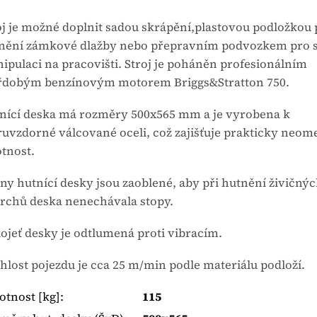
oj je možné doplnit sadou skrápění,plastovou podložkou 
nění zámkové dlažby nebo přepravním podvozkem pro 
ipulaci na pracovišti. Stroj je poháněn profesionálním
řdobým benzínovým motorem Briggs&Stratton 750.
nící deska má rozměry 500x565 mm a je vyrobena k
ruvzdorné válcované oceli, což zajišťuje prakticky neo
otnost.
ny hutnící desky jsou zaoblené, aby při hutnění živičný
rchů deska nenechávala stopy.
ojeť desky je odtlumená proti vibracím.
hlost pojezdu je cca 25 m/min podle materiálu podloží.
tnost [kg]
:
115