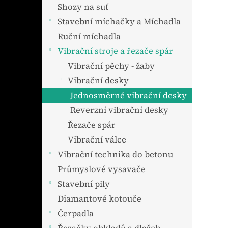
n
Shozy na suť
e
Stavební míchačky a Míchadla
l
Ruční míchadla
Vibrační stroje a řezače spár
Vibrační pěchy - žaby
Vibrační desky
Jednosměrné vibrační desky
Reverzní vibrační desky
Řezače spár
Vibrační válce
Vibrační technika do betonu
Průmyslové vysavače
Stavební pily
Diamantové kotouče
Čerpadla