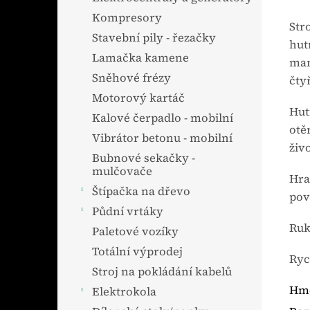
Kompresory
Str
Stavební pily - řezačky
hut
Lamačka kamene
man
Sněhové frézy
čty
Motorový kartáč
Hut
Kalové čerpadlo - mobilní
otě
Vibrátor betonu - mobilní
živ
Bubnové sekačky -
mulčovače
Hra
Štípačka na dřevo
pov
Půdní vrtáky
Ruk
Paletové vozíky
Totální výprodej
Ryc
Stroj na pokládání kabelů
Hmo
Elektrokola