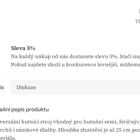
u
j
e
T
0
,
0
Sleva 5%
z
Na každý nákup od nás dostanete slevu 5%. Stačí nap
5
Pokud najdete zboží u konkurence levnější, můžeme
h
v
ě
is
Diskuze
z
d
i
ailní popis produktu
č
verzální hutnící stroj vhodný pro hutnění zemi, živičný
e
rchů i zámkové dlažby. Hloubka zhutnění je až 25 cm po
k
eriálu.
.