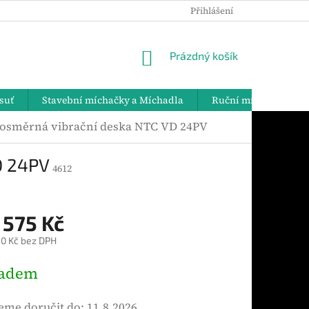
Přihlášení
PODMÍNKY OCHRANY OSOBNÍCH ÚDAJŮ
DOPRAVA A PLATBY
NÁKUPNÍ
Prázdný košík
KOŠÍK
suť
Stavební míchačky a Míchadla
Ruční míchadla
osměrná vibrační deska NTC VD 24PV
D 24PV
4612
 575 Kč
0 Kč bez DPH
ladem
me doručit do:
11.8.2026