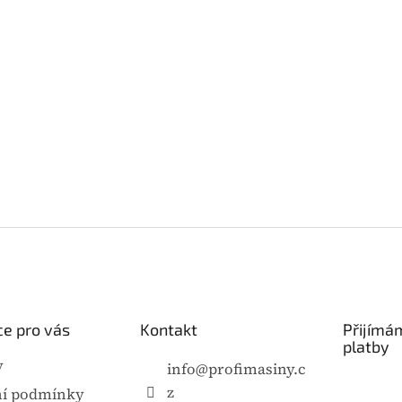
e pro vás
Kontakt
Přijímá
platby
y
info
@
profimasiny.c
z
í podmínky