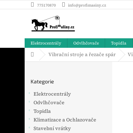
Přejít
775170870
info@profimasiny.cz
na
obsah
Elektrocentrály
Odvlhčovače
Topidla
Vibrační stroje a řezače spár
Vi
Domů
P
o
Přeskočit
s
Kategorie
t
kategorie
r
Elektrocentrály
a
Odvlhčovače
n
n
Topidla
í
Klimatizace a Ochlazovače
p
Stavební vrátky
a