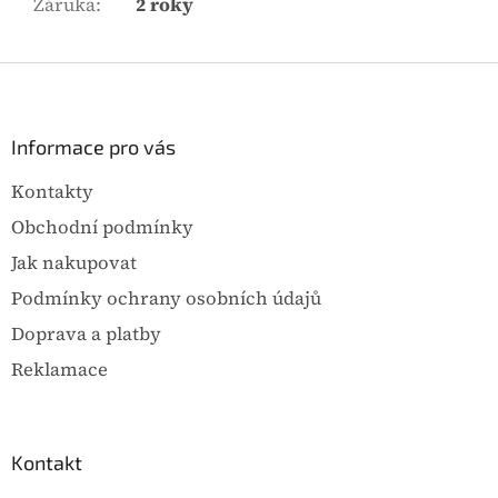
Záruka
:
2 roky
Z
á
p
a
Informace pro vás
t
Kontakty
í
Obchodní podmínky
Jak nakupovat
Podmínky ochrany osobních údajů
Doprava a platby
Reklamace
Kontakt