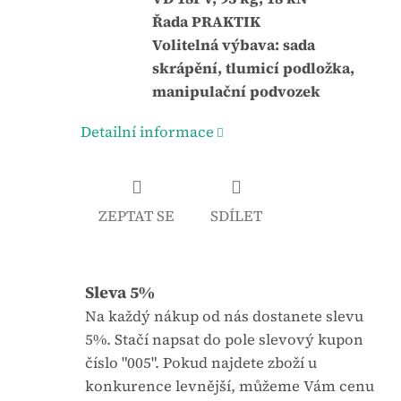
j
:
Řada PRAKTIK
e
Volitelná výbava: sada
0
skrápění, tlumicí podložka,
,
manipulační podvozek
0
Detailní informace
z
5
h
v
ZEPTAT SE
SDÍLET
ě
z
d
Sleva 5%
i
Na každý nákup od nás dostanete slevu
č
5%. Stačí napsat do pole slevový kupon
e
číslo "005". Pokud najdete zboží u
k
konkurence levnější, můžeme Vám cenu
.