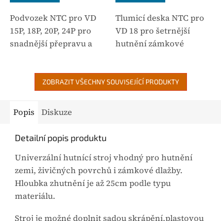
Podvozek NTC pro VD
Tlumicí deska NTC pro
15P, 18P, 20P, 24P pro
VD 18 pro šetrnější
snadnější přepravu a
hutnění zámkové
manipulaci se strojem
dlažby a omezení stop
na pracovišti.
na povrchu.
Kompatibilita: VD 15P,
Kompatibilita: VD 18 a
ZOBRAZIT VŠECHNY SOUVISEJÍCÍ PRODUKTY
VD 18P, VD 20P, VD 24P
VD 18P / PB /
a odpovídající...
PV.Ilustrační fotografie
Popis
Diskuze
příslušenství –...
Detailní popis produktu
Univerzální hutnící stroj vhodný pro hutnění
zemi, živičných povrchů i zámkové dlažby.
Hloubka zhutnění je až 25cm podle typu
materiálu.
Stroj je možné doplnit sadou skrápění,plastovou