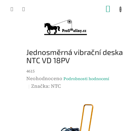
Přejít
NÁKUP
na
KOŠÍK
obsah
Jednosměrná vibrační deska
NTC VD 18PV
4615
P
Neohodnoceno
Podrobnosti hodnocení
r
Značka:
NTC
ů
m
ě
r
n