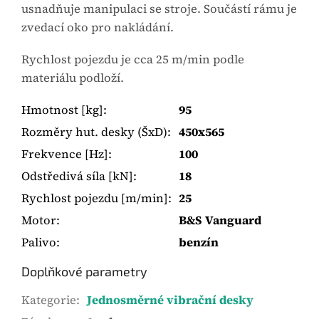
usnadňuje manipulaci se stroje. Součástí rámu je
zvedací oko pro nakládání.
Rychlost pojezdu je cca 25 m/min podle
materiálu podloží.
Hmotnost [kg]
:
95
Rozměry hut. desky (ŠxD)
:
450x565
Frekvence [Hz]
:
100
Odstředivá síla [kN]
:
18
Rychlost pojezdu [m/min]
:
25
Motor
:
B&S Vanguard
Palivo
:
benzín
Doplňkové parametry
Kategorie
:
Jednosměrné vibrační desky