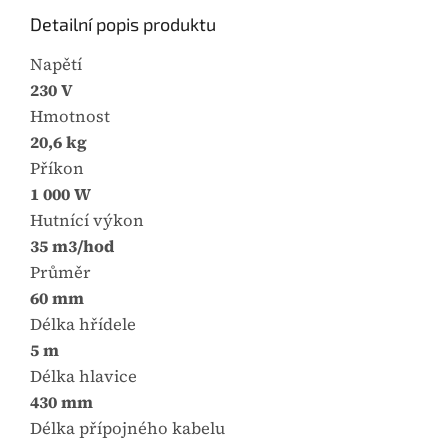
.
Detailní popis produktu
Napětí
230 V
Hmotnost
20,6 kg
Příkon
1 000 W
Hutnící výkon
35 m3/hod
Průměr
60 mm
Délka hřídele
5 m
Délka hlavice
430 mm
Délka přípojného kabelu