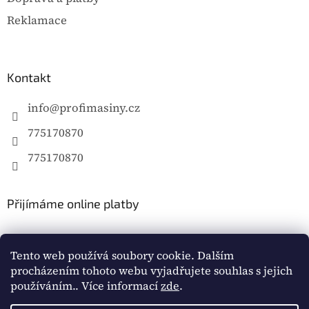
Reklamace
Kontakt
info
@
profimasiny.cz
775170870
775170870
Přijímáme online platby
Tento web používá soubory cookie. Dalším
procházením tohoto webu vyjadřujete souhlas s jejich
používáním.. Více informací
zde
.
Vytvořil Shoptet