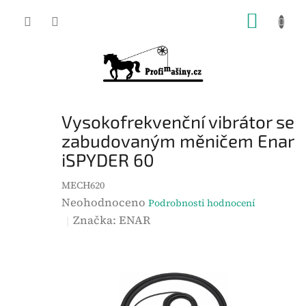
Přejít
NÁKUP
na
KOŠÍK
obsah
Vysokofrekvenční vibrátor se
zabudovaným měničem Enar
iSPYDER 60
MECH620
P
Neohodnoceno
Podrobnosti hodnocení
r
Značka:
ENAR
ů
m
ě
r