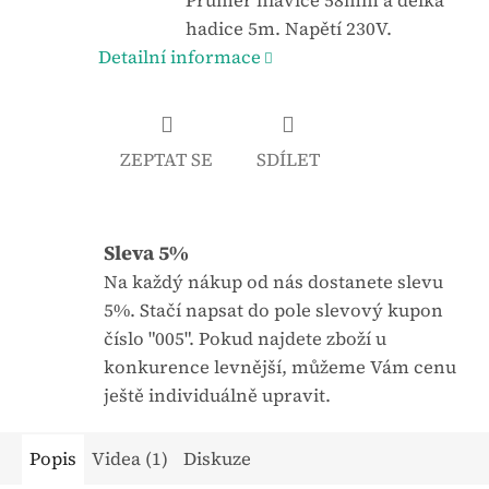
Průměr hlavice 58mm a délka
u
a
hadice 5m. Napětí 230V.
j
:
Detailní informace
e
0
,
ZEPTAT SE
SDÍLET
0
z
5
Sleva 5%
h
v
Na každý nákup od nás dostanete slevu
ě
5%. Stačí napsat do pole slevový kupon
z
číslo "005". Pokud najdete zboží u
d
konkurence levnější, můžeme Vám cenu
i
ještě individuálně upravit.
č
e
Popis
Videa (1)
Diskuze
k