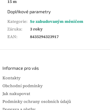
15 m
Doplňkové parametry
Kategorie
:
Se zabudovaným měničem
Záruka
:
3 roky
EAN
:
8435294323917
Z
á
p
a
Informace pro vás
t
Kontakty
í
Obchodní podmínky
Jak nakupovat
Podmínky ochrany osobních údajů
Doprava a platby