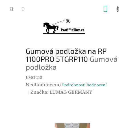
Přejít
NÁKUP
na
KOŠÍK
obsah
Gumová podložka na RP
1100PRO 5TGRP110
Gumová
podložka
LMG-118
P
Neohodnoceno
Podrobnosti hodnocení
r
Značka:
LUMAG GERMANY
ů
m
ě
r