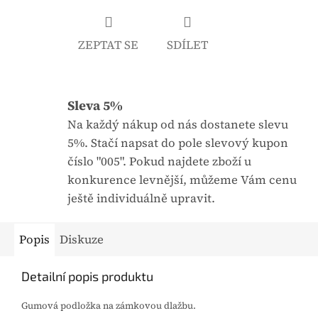
u
a
j
:
ZEPTAT SE
SDÍLET
e
0
,
Sleva 5%
0
Na každý nákup od nás dostanete slevu
z
5%. Stačí napsat do pole slevový kupon
5
číslo "005". Pokud najdete zboží u
h
konkurence levnější, můžeme Vám cenu
v
ještě individuálně upravit.
ě
z
d
Popis
Diskuze
i
č
Detailní popis produktu
e
Gumová podložka na zámkovou dlažbu.
k