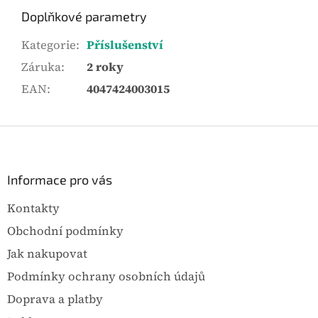
.
Doplňkové parametry
Kategorie
:
Příslušenství
Záruka
:
2 roky
EAN
:
4047424003015
Z
á
p
a
Informace pro vás
t
Kontakty
í
Obchodní podmínky
Jak nakupovat
Podmínky ochrany osobních údajů
Doprava a platby