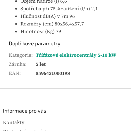
Objem nádrže (l) 6,6
Spotřeba při 75% zatížení (l/h) 2,1
Hlučnost dB(A) v 7m 96
Rozměry (cm) 80x56,4x57,7
Hmotnost (Kg) 79
Doplňkové parametry
Kategorie
:
Třífázové elektrocentrály 5-10 kW
Záruka
:
5 let
EAN
:
8596431000198
Z
á
p
a
Informace pro vás
t
Kontakty
í