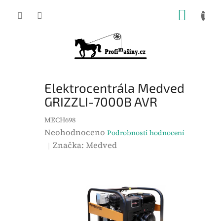
Přejít
NÁKUP
na
KOŠÍK
obsah
Elektrocentrála Medved
GRIZZLI-7000B AVR
MECH698
P
Neohodnoceno
Podrobnosti hodnocení
r
Značka:
Medved
ů
m
ě
r
n