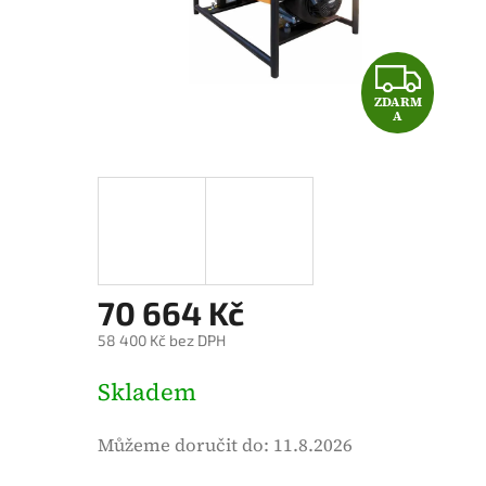
é
h
o
Z
d
ZDARM
D
n
A
o
A
c
e
R
n
M
í
p
A
70 664 Kč
r
o
58 400 Kč bez DPH
d
M
Skladem
u
ě
k
r
Můžeme doručit do:
11.8.2026
t
n
u