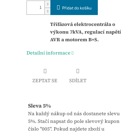
á
j
Přidat do košíku
c
e
e
0
n
Třífázová elektrocentrála o
,
a
výkonu 7kVA, regulací napětí
0
:
AVR a motorem B+S.
z
5
Detailní informace
h
v
ě
ZEPTAT SE
SDÍLET
z
d
i
Sleva 5%
č
Na každý nákup od nás dostanete slevu
e
5%. Stačí napsat do pole slevový kupon
k
číslo "005". Pokud najdete zboží u
.