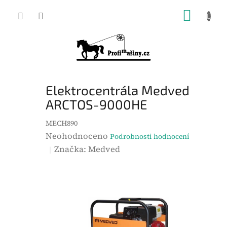
Přejít
NÁKUP
na
KOŠÍK
obsah
Elektrocentrála Medved
ARCTOS-9000HE
MECH890
P
Neohodnoceno
Podrobnosti hodnocení
r
Značka:
Medved
ů
m
ě
r
n