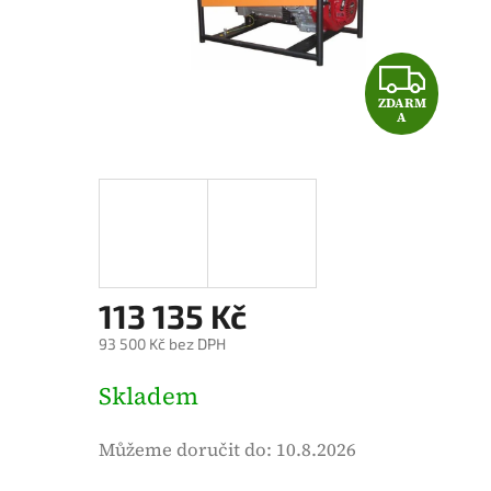
é
h
o
Z
d
ZDARM
D
n
A
o
A
c
e
R
n
M
í
p
A
113 135 Kč
r
o
93 500 Kč bez DPH
d
M
Skladem
u
ě
k
r
Můžeme doručit do:
10.8.2026
t
n
u