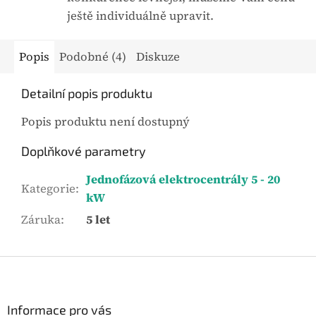
ještě individuálně upravit.
Popis
Podobné (4)
Diskuze
Detailní popis produktu
Popis produktu není dostupný
Doplňkové parametry
Jednofázová elektrocentrály 5 - 20
Kategorie
:
kW
Záruka
:
5 let
Z
á
p
a
Informace pro vás