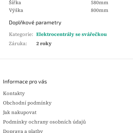
Šířka
580mm
Výška
800mm
Doplňkové parametry
Kategorie
:
Elektrocentrály se svářečkou
Záruka
:
2 roky
Z
á
p
a
Informace pro vás
t
Kontakty
í
Obchodní podmínky
Jak nakupovat
Podmínky ochrany osobních údajů
Doprava a platby