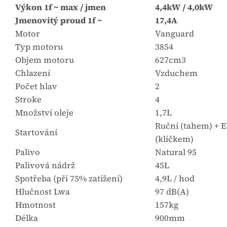
Výkon 1f ~ max / jmen
4,4kW / 4,0kW
Jmenovitý proud 1f ~
17,4A
Motor
Vanguard
Typ motoru
3854
Objem motoru
627cm3
Chlazení
Vzduchem
Počet hlav
2
Stroke
4
Množství oleje
1,7L
Ruční (tahem) + E
Startování
(klíčkem)
Palivo
Natural 95
Palivová nádrž
45L
Spotřeba (při 75% zatížení)
4,9L / hod
Hlučnost Lwa
97 dB(A)
Hmotnost
157kg
Délka
900mm