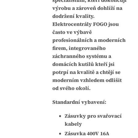
specialistům, kteří dokončují
.
výrobu a zároveň dohlíží na
dodržení kvality.
Elektrocentrály FOGO jsou
často ve výbavě
profesionálních a moderních
firem, integrovaného
záchranného systému a
domácích kutilů kteří jsi
potrpí na kvalitě a chtějí se
moderním vzhledem odlišit
od svého okolí.
Standardní vybavení:
Zásuvky pro svařovací
kabely
Zásuvka 400V 16A