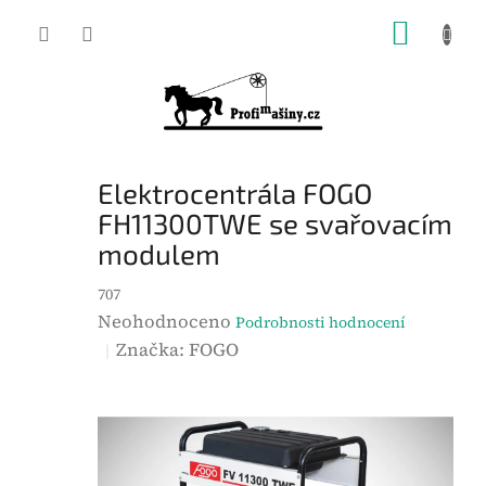
Přejít
NÁKUP
na
KOŠÍK
obsah
Elektrocentrála FOGO
FH11300TWE se svařovacím
modulem
707
P
Neohodnoceno
Podrobnosti hodnocení
r
Značka:
FOGO
ů
m
ě
r