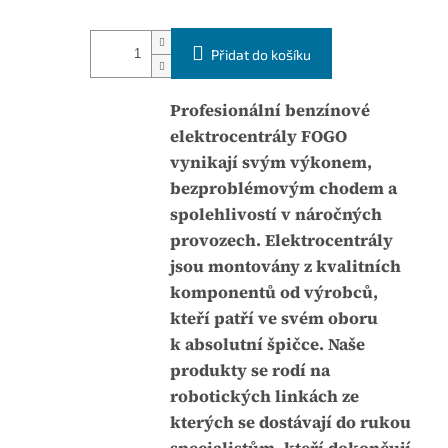
n
u
á
j
Přidat do košíku
c
e
e
0
n
Profesionální benzínové
,
a
elektrocentrály FOGO
0
:
vynikají svým výkonem,
z
bezproblémovým chodem a
5
spolehlivostí v náročných
h
provozech. Elektrocentrály
v
jsou montovány z kvalitních
ě
komponentů od výrobců,
z
kteří patří ve svém oboru
d
k absolutní špičce. Naše
i
produkty se rodí na
č
robotických linkách ze
e
kterých se dostávají do rukou
k