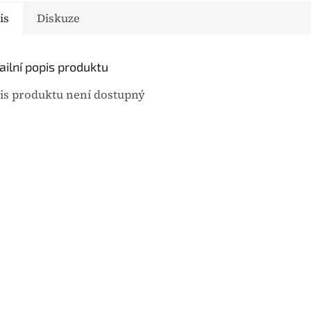
u
is
Diskuze
j
e
0
ailní popis produktu
,
0
is produktu není dostupný
z
5
h
v
ě
z
d
i
č
e
k
.