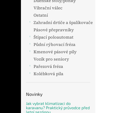
Dílenské stoly/ponky
Vibrační válec
Ostatní
Zahradní drtiče a špalíkovače
Pásové přepravníky
Štípací poloautomat
Půdní rýhovací fréza
Kmenové pásové pily
Vozík pro seniory
Pařezová fréza
Kolébková pila
Novinky
Jak vybrat klimatizaci do
karavanu? Praktický průvodce před
letní sezónou