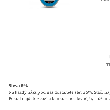
é
n
h
á
o
c
d
e
n
n
o
a
c
:
e
n
í
T
p
r
o
d
Sleva 5%
u
Na každý nákup od nás dostanete slevu 5%. Stačí nap
k
Pokud najdete zboží u konkurence levnější, můžeme
t