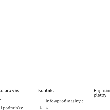
e pro vás
Kontakt
Přijímá
platby
y
info
@
profimasiny.c
z
í podmínky