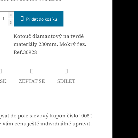
Přidat do košíku
Kotouč diamantový na tvrdé
materiály 230mm. Mokrý řez.
Ref.30928
ISK
ZEPTAT SE
SDÍLET
sat do pole slevový kupon číslo "005".
 Vám cenu ještě individuálně upravit.