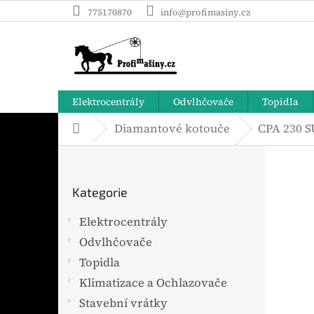
Přejít
775170870
info@profimasiny.cz
na
obsah
Elektrocentrály
Odvlhčovače
Topidla
Diamantové kotouče
CPA 230 
Domů
P
o
Přeskočit
s
Kategorie
t
kategorie
r
Elektrocentrály
a
Odvlhčovače
n
n
Topidla
í
Klimatizace a Ochlazovače
p
Stavební vrátky
a