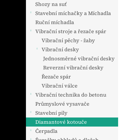
n
Shozy na suť
e
Stavební míchačky a Míchadla
l
Ruční míchadla
Vibrační stroje a řezače spár
Vibrační pěchy - žaby
Vibrační desky
Jednosměrné vibrační desky
Reverzní vibrační desky
Řezače spár
Vibrační válce
Vibrační technika do betonu
Průmyslové vysavače
Stavební pily
Diamantové kotouče
Čerpadla