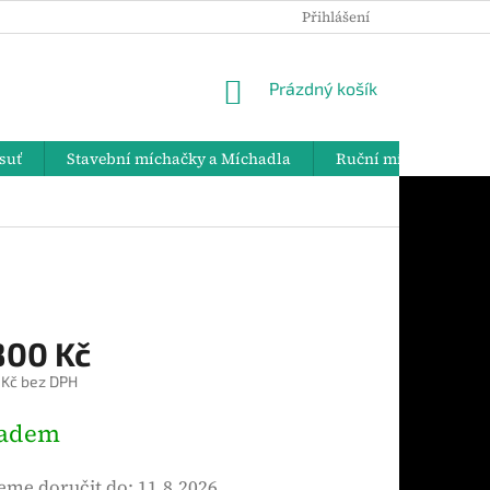
Přihlášení
PODMÍNKY OCHRANY OSOBNÍCH ÚDAJŮ
DOPRAVA A PLATBY
NÁKUPNÍ
Prázdný košík
KOŠÍK
suť
Stavební míchačky a Míchadla
Ruční míchadla
800 Kč
 Kč bez DPH
ladem
me doručit do:
11.8.2026