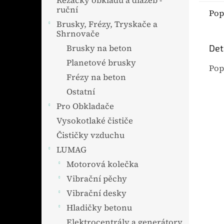
Řezačky obkladů a dlažeb -
ruční
Pop
Brusky, Frézy, Tryskače a
Shrnovače
Det
Brusky na beton
Planetové brusky
Pop
Frézy na beton
Ostatní
Pro Obkladače
Vysokotlaké čističe
Čističky vzduchu
LUMAG
Motorová kolečka
Vibrační pěchy
Vibrační desky
Hladičky betonu
Elektrocentrály a generátory