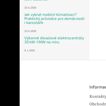
25.6.2026
Jak vybrat mobilní klimatizaci?
Praktický průvodce pro domácnosti
i kanceláře
23.6.2026
Výkonné dieselové elektrocentrály
30 kW–1 MW na míru
8.1.2026
Z
á
p
a
t
Informac
í
Kontakt
Obchodn