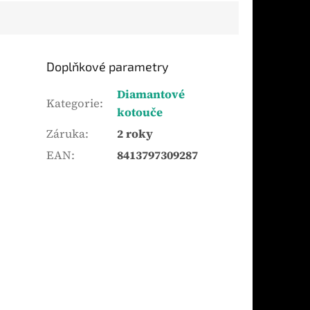
Doplňkové parametry
Diamantové
Kategorie
:
kotouče
Záruka
:
2 roky
EAN
:
8413797309287