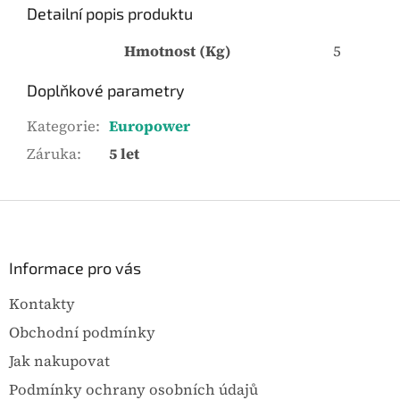
Detailní popis produktu
Hmotnost (Kg)
5
Doplňkové parametry
Kategorie
:
Europower
Záruka
:
5 let
Z
á
p
a
Informace pro vás
t
Kontakty
í
Obchodní podmínky
Jak nakupovat
Podmínky ochrany osobních údajů