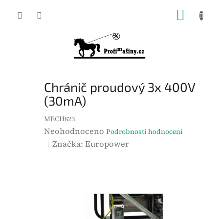
Přejít
NÁKUP
na
KOŠÍK
obsah
Chránič proudový 3x 400V
(30mA)
MECH823
P
Neohodnoceno
Podrobnosti hodnocení
r
Značka:
Europower
ů
m
ě
r
n