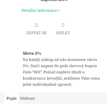
j
:
Detailní informace
e
0
,
0
ZEPTAT SE
SDÍLET
z
5
h
Sleva 5%
v
Na každý nákup od nás dostanete slevu
ě
5%. Stačí napsat do pole slevový kupon
z
číslo "005". Pokud najdete zboží u
d
konkurence levnější, můžeme Vám cenu
i
ještě individuálně upravit.
č
e
Popis
Diskuze
k
.