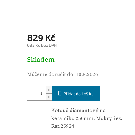
d
n
o
c
829 Kč
e
685 Kč bez DPH
n
í
M
Skladem
p
ě
r
r
Můžeme doručit do:
10.8.2026
o
n
d
á
u
Přidat do košíku
c
k
e
t
n
Kotouč diamantový na
u
a
keramiku 250mm. Mokrý řez.
j
:
Ref.25934
e