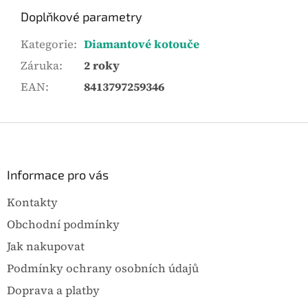
Doplňkové parametry
Kategorie
:
Diamantové kotouče
Záruka
:
2 roky
EAN
:
8413797259346
Z
á
p
a
Informace pro vás
t
Kontakty
í
Obchodní podmínky
Jak nakupovat
Podmínky ochrany osobních údajů
Doprava a platby