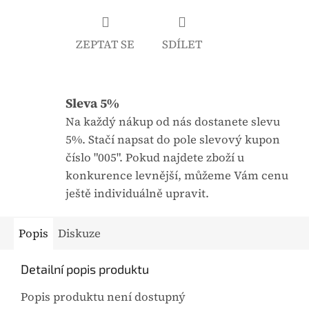
0
,
ZEPTAT SE
SDÍLET
0
z
5
Sleva 5%
h
v
Na každý nákup od nás dostanete slevu
ě
5%. Stačí napsat do pole slevový kupon
z
číslo "005". Pokud najdete zboží u
d
konkurence levnější, můžeme Vám cenu
i
ještě individuálně upravit.
č
e
Popis
Diskuze
k
.
Detailní popis produktu
Popis produktu není dostupný