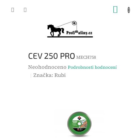
Přejít
NÁKUP
na
KOŠÍK
obsah
CEV 250 PRO
MECH758
P
Neohodnoceno
Podrobnosti hodnocení
r
Značka:
Rubi
ů
m
ě
r
n
é
h
o