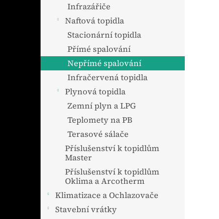
n
Infrazářiče
e
Naftová topidla
l
Stacionární topidla
Přímé spalování
Nepřímé spalování
Infračervená topidla
Plynová topidla
Zemní plyn a LPG
Teplomety na PB
Terasové sálače
Příslušenství k topidlům
Master
Příslušenství k topidlům
Oklima a Arcotherm
Klimatizace a Ochlazovače
Stavební vrátky