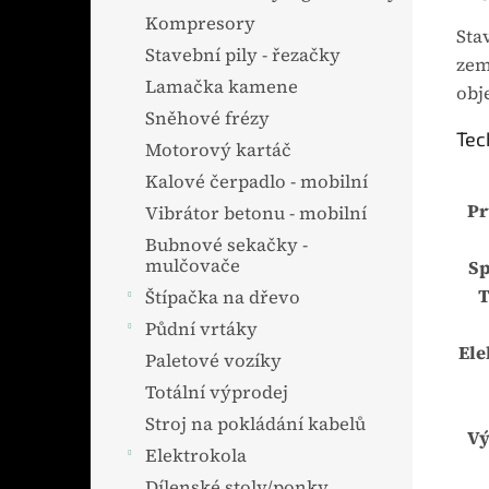
Kompresory
Sta
Stavební pily - řezačky
zem
Lamačka kamene
obj
Sněhové frézy
Tec
Motorový kartáč
Kalové čerpadlo - mobilní
Pr
Vibrátor betonu - mobilní
Bubnové sekačky -
mulčovače
Sp
T
Štípačka na dřevo
Půdní vrtáky
Ele
Paletové vozíky
Totální výprodej
Stroj na pokládání kabelů
Vý
Elektrokola
Dílenské stoly/ponky