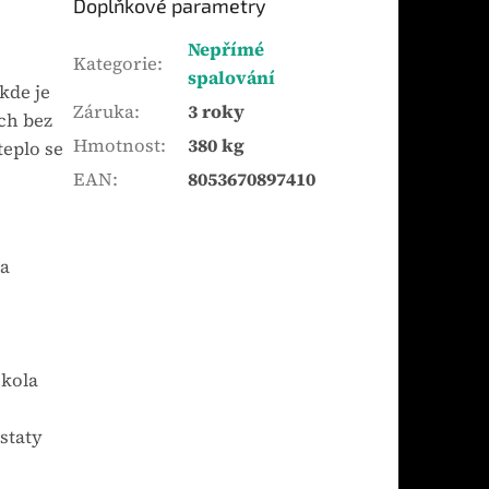
Doplňkové parametry
Nepřímé
Kategorie
:
spalování
kde je
Záruka
:
3 roky
ch bez
Hmotnost
:
380 kg
teplo se
EAN
:
8053670897410
la
 kola
staty