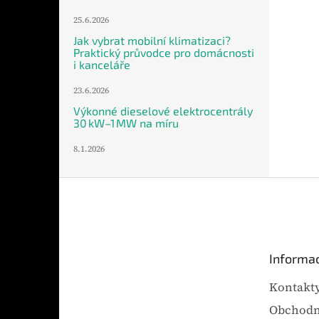
25.6.2026
Jak vybrat mobilní klimatizaci?
Praktický průvodce pro domácnosti
i kanceláře
23.6.2026
Výkonné dieselové elektrocentrály
30 kW–1 MW na míru
8.1.2026
Z
á
p
a
t
Informac
í
Kontakt
Obchodn