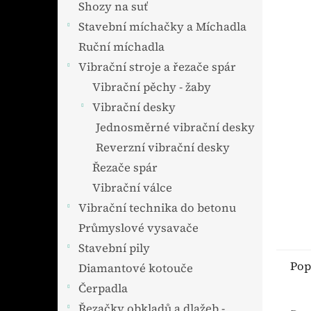
Shozy na suť
Stavební míchačky a Míchadla
Ruční míchadla
Vibrační stroje a řezače spár
Vibrační pěchy - žaby
Vibrační desky
Jednosměrné vibrační desky
Reverzní vibrační desky
Řezače spár
Vibrační válce
Vibrační technika do betonu
Průmyslové vysavače
Stavební pily
Pop
Diamantové kotouče
Čerpadla
Řezačky obkladů a dlažeb -