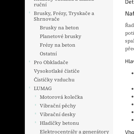
Det
ruční
Naf
Brusky, Frézy, Tryskače a
Shrnovače
Řad
Brusky na beton
pot
Planetové brusky
spa
Frézy na beton
pře
Ostatní
Hla
Pro Obkladače
Vysokotlaké čističe
Čističky vzduchu
LUMAG
Motorová kolečka
Vibrační pěchy
Vibrační desky
Hladičky betonu
Elektrocentrály a generátory
Vho