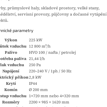
vby, průmyslové haly, skladové prostory, velké stany,
ědělství, servisní provozy, půjčovny a dočasné vytápěn
ektů.
hnické parametry
Výkon
225 kW
ůtok vzduchu
12 800 m³/h
Palivo
HVO 100 / nafta / petrolej
otřeba paliva
21,44 l/h
lak vzduchu
250 Pa
Napájení
220–240 V / 1ph / 50 Hz
ktrický příkon
2,8 kW
Krytí
IP44
Komín
Ø 200 mm
stup vzduchu
1×720 mm nebo 4×320 mm
Rozměry
2200 × 985 × 1620 mm