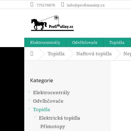
Přejít
775170870
info@profimasiny.cz
na
obsah
Elektrocentrály
Odvlhčovače
Topidla
Topidla
Naftová topidla
Ne
Domů
P
o
Přeskočit
s
Kategorie
t
kategorie
r
Elektrocentrály
a
Odvlhčovače
n
n
Topidla
í
Elektrická topidla
p
Přímotopy
a