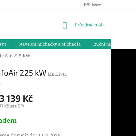
Přihlášení
PODMÍNKY OCHRANY OSOBNÍCH ÚDAJŮ
DOPRAVA A PLATBY
NÁKUPNÍ
Prázdný košík
KOŠÍK
suť
Stavební míchačky a Míchadla
Ruční míchadla
nfoAir 225 kW
nfoAir 225 kW
MECH911
r
3 139 Kč
77 Kč bez DPH
ladem
me doručit do:
11.8.2026