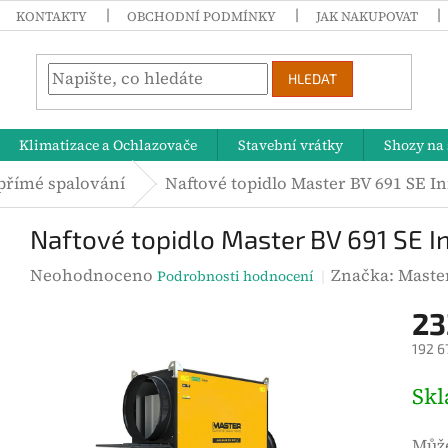
KONTAKTY
OBCHODNÍ PODMÍNKY
JAK NAKUPOVAT
HLEDAT
Klimatizace a Ochlazovače
Stavební vrátky
Shozy na 
přímé spalování
Naftové topidlo Master BV 691 SE I
Naftové topidlo Master BV 691 SE I
P
Neohodnoceno
Značka:
Maste
Podrobnosti hodnocení
r
23
ů
192 6
m
ě
M
Sk
r
ě
n
r
Může