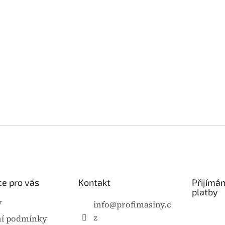
e pro vás
Kontakt
Přijímá
platby
y
info
@
profimasiny.c
z
í podmínky