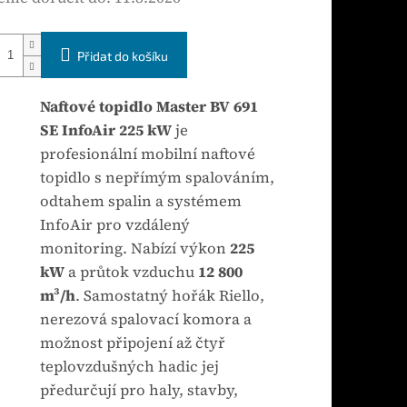
Přidat do košíku
Naftové topidlo Master BV 691
SE InfoAir 225 kW
je
profesionální mobilní naftové
topidlo s nepřímým spalováním,
odtahem spalin a systémem
InfoAir pro vzdálený
monitoring. Nabízí výkon
225
kW
a průtok vzduchu
12 800
m³/h
. Samostatný hořák Riello,
nerezová spalovací komora a
možnost připojení až čtyř
teplovzdušných hadic jej
předurčují pro haly, stavby,