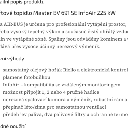
ailní popis produktu
tové topidlo Master BV 691 SE InfoAir 225 kW
a AIR-BUS je určena pro profesionální vytápění prostor, 
řeba vysoký tepelný výkon a současně čistý ohřátý vzdu
lin ve vytápěné zóně. Spaliny jsou odváděny komínem a 
dává přes vysoce účinný nerezový výměník.
vní výhody
samostatný olejový hořák Riello a elektronická kontro
plamene fotobuňkou
InfoAir – kompatibilita se vzdáleným monitoringem
možnost připojit 1, 2 nebo 4 pružné hadice
nerezová spalovací komora a výměník, robustní rám a
přepínač léto/zima pro samostatnou ventilaci
předehřev paliva, dva palivové filtry a ochranné termo
dné použití