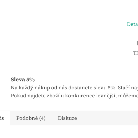
u
j
e
Deta
0
,
0
z
T
5
h
v
Sleva 5%
ě
Na každý nákup od nás dostanete slevu 5%. Stačí nap
z
Pokud najdete zboží u konkurence levnější, můžeme
d
i
č
is
Podobné (4)
Diskuze
e
k
.