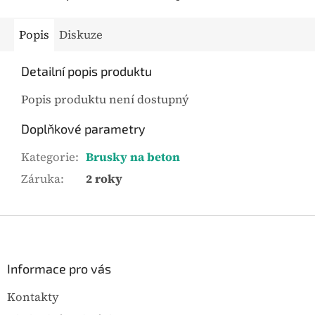
Popis
Diskuze
Detailní popis produktu
Popis produktu není dostupný
Doplňkové parametry
Kategorie
:
Brusky na beton
Záruka
:
2 roky
Z
á
p
a
Informace pro vás
t
Kontakty
í