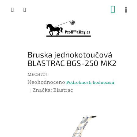
Přejít
NÁKUP
na
KOŠÍK
obsah
Bruska jednokotoučová
BLASTRAC BGS-250 MK2
MECH724
P
Neohodnoceno
Podrobnosti hodnocení
r
Značka:
Blastrac
ů
m
ě
r
n