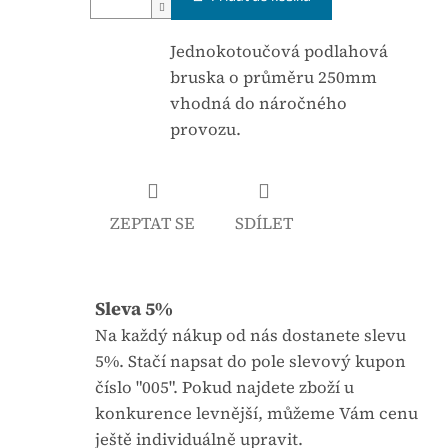
á
j
c
e
Jednokotoučová podlahová
e
0
bruska o průměru 250mm
n
,
vhodná do náročného
a
0
provozu.
:
z
5
h
ZEPTAT SE
SDÍLET
v
ě
z
Sleva 5%
d
i
Na každý nákup od nás dostanete slevu
č
5%. Stačí napsat do pole slevový kupon
e
číslo "005". Pokud najdete zboží u
k
konkurence levnější, můžeme Vám cenu
.
ještě individuálně upravit.