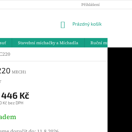
Přihlášení
PODMÍNKY OCHRANY OSOBNÍCH ÚDAJŮ
DOPRAVA A PLATBY
NÁKUPNÍ
Prázdný košík
KOŠÍK
suť
Stavební míchačky a Míchadla
Ruční míchadla
BC220
220
MECH1
r
 446 Kč
0 Kč bez DPH
ladem
me doručit do:
11.8.2026