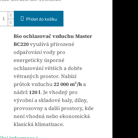
Přidat do košíku
Bio ochlazovač vzduchu Master
BC220
využívá přirozené
odpařování vody pro
energeticky úsporné
ochlazování větších a dobře
větraných prostor. Nabízí
průtok vzduchu
22 000 m³/h
a
nádrž
120 l
. Je vhodný pro
výrobní a skladové haly, dílny,
provozovny a další prostory, kde
není vhodná nebo ekonomická
klasická klimatizace.