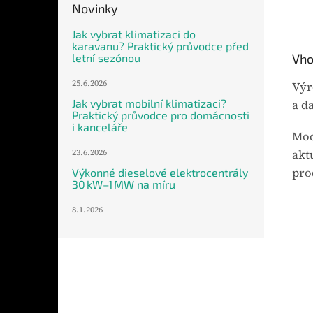
Novinky
Jak vybrat klimatizaci do
karavanu? Praktický průvodce před
letní sezónou
Vho
25.6.2026
Výr
Jak vybrat mobilní klimatizaci?
a d
Praktický průvodce pro domácnosti
i kanceláře
Mod
23.6.2026
akt
pro
Výkonné dieselové elektrocentrály
30 kW–1 MW na míru
8.1.2026
Z
á
p
a
t