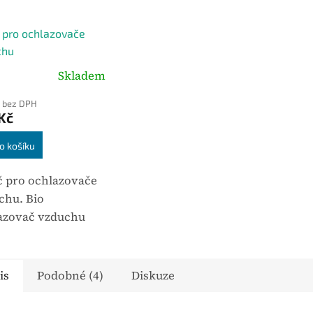
č pro ochlazovače
chu
Skladem
 bez DPH
Kč
o košíku
ič pro ochlazovače
chu. Bio
azovač vzduchu
ívá přirozený
es odpařování
 a nabízí
is
Podobné (4)
Diskuze
geticky úsporný
ob ochlazování a