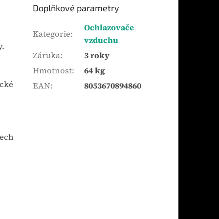
Doplňkové parametry
Ochlazovače
Kategorie
:
vzduchu
y.
Záruka
:
3 roky
Hmotnost
:
64 kg
ické
EAN
:
8053670894860
dech