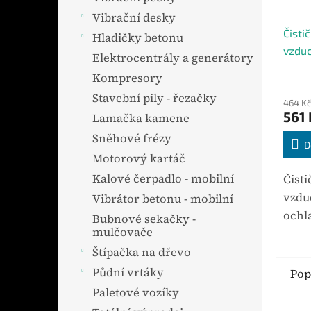
Vibrační desky
Čisti
Hladičky betonu
vzdu
Elektrocentrály a generátory
Kompresory
Stavební pily - řezačky
464 Kč
561 
Lamačka kamene
Sněhové frézy
D
Motorový kartáč
Kalové čerpadlo - mobilní
Čist
vzdu
Vibrátor betonu - mobilní
ochl
Bubnové sekačky -
mulčovače
využ
proc
Štípačka na dřevo
vody
Půdní vrtáky
Pop
ener
Paletové vozíky
způs