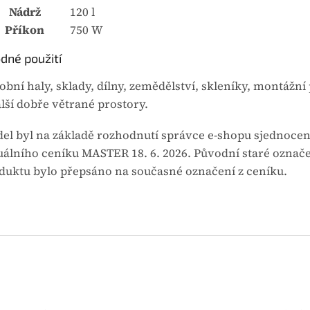
Nádrž
120 l
Příkon
750 W
dné použití
obní haly, sklady, dílny, zemědělství, skleníky, montážn
alší dobře větrané prostory.
el byl na základě rozhodnutí správce e-shopu sjednocen
uálního ceníku MASTER 18. 6. 2026. Původní staré označ
duktu bylo přepsáno na současné označení z ceníku.