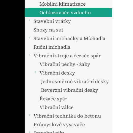
n
Mobilní klimatizace
e
Ochlazovače vzduchu
l
Stavební vrátky
Shozy na suť
Stavební míchačky a Míchadla
Ruční míchadla
Vibrační stroje a řezače spár
Vibrační pěchy - žaby
Vibrační desky
Jednosměrné vibrační desky
Reverzní vibrační desky
Řezače spár
Vibrační válce
Vibrační technika do betonu
Průmyslové vysavače