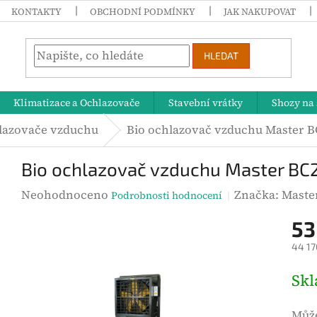
KONTAKTY
OBCHODNÍ PODMÍNKY
JAK NAKUPOVAT
HLEDAT
Klimatizace a Ochlazovače
Stavební vrátky
Shozy na 
lazovače vzduchu
Bio ochlazovač vzduchu Master 
Bio ochlazovač vzduchu Master BC
P
Neohodnoceno
Značka:
Maste
Podrobnosti hodnocení
r
53
ů
44 17
m
ě
M
Sk
r
ě
n
r
Může