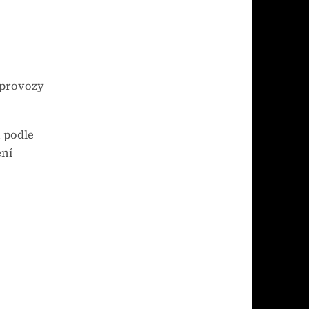
í provozy
 podle
ení