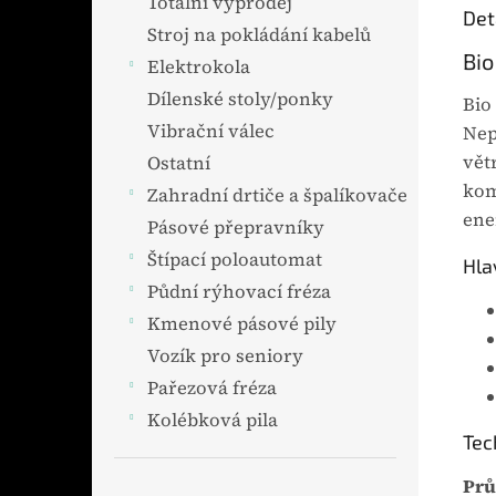
Totální výprodej
Det
cirk
Stroj na pokládání kabelů
Výhod
Bio
Elektrokola
Dílenské stoly/ponky
Bio
Vibrační válec
Nep
vět
Ostatní
kom
Zahradní drtiče a špalíkovače
ene
Pásové přepravníky
Štípací poloautomat
Hla
Půdní rýhovací fréza
Kmenové pásové pily
Vozík pro seniory
Pařezová fréza
Kolébková pila
Tec
Prů