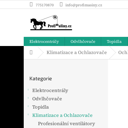
Přejít
775170870
info@profimasiny.cz
na
obsah
Elektrocentrály
Odvlhčovače
Topidla
Klimatizace a Ochlazovače
Och
Domů
P
o
Přeskočit
s
Kategorie
t
kategorie
r
Elektrocentrály
a
Odvlhčovače
n
n
Topidla
í
Klimatizace a Ochlazovače
p
Profesionální ventilátory
a