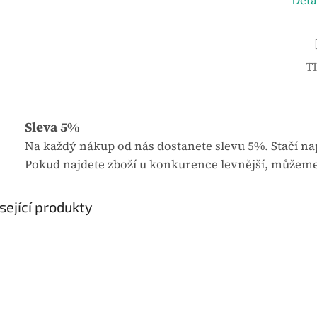
Deta
u
j
e
0
T
,
0
z
Sleva 5%
5
Na každý nákup od nás dostanete slevu 5%. Stačí nap
h
Pokud najdete zboží u konkurence levnější, můžeme
v
ě
z
sející produkty
d
i
č
e
k
.