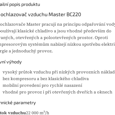
ailní popis produktu
ulace vzduchu.
ou je...
 ochlazovač vzduchu Master BC220
 ochlazovače Master pracují na principu odpařování vod
oužívají klasické chladivo a jsou vhodné především do
raných, otevřených a polootevřených prostor. Oproti
presorovým systémům nabízejí nízkou spotřebu elektr
rgie a jednoduchý provoz.
vní výhody
vysoký průtok vzduchu při nízkých provozních nákla
bez kompresoru a bez klasického chladiva
mobilní provedení pro rychlé nasazení
vhodné pro provoz i při otevřených dveřích a oknech
hnické parametry
tok vzduchu
22 000 m³/h