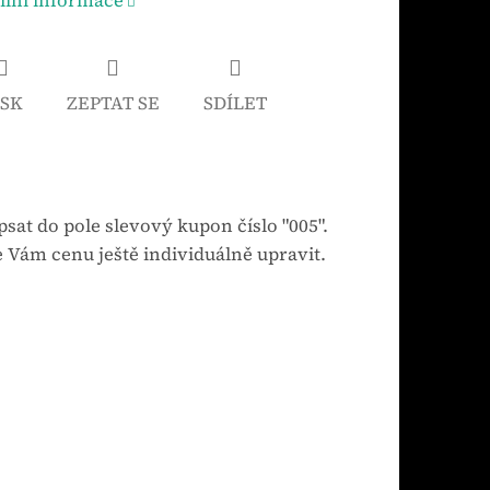
ilní informace
ISK
ZEPTAT SE
SDÍLET
sat do pole slevový kupon číslo "005".
 Vám cenu ještě individuálně upravit.