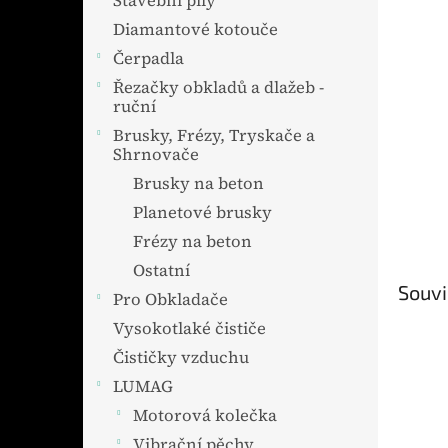
Stavební pily
Diamantové kotouče
Čerpadla
Řezačky obkladů a dlažeb -
ruční
Brusky, Frézy, Tryskače a
Shrnovače
Brusky na beton
Planetové brusky
Frézy na beton
Ostatní
Souvi
Pro Obkladače
Vysokotlaké čističe
Čističky vzduchu
LUMAG
Motorová kolečka
Vibrační pěchy