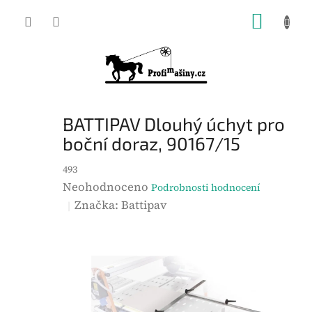
Přejít
NÁKUP
na
KOŠÍK
obsah
BATTIPAV Dlouhý úchyt pro
boční doraz, 90167/15
493
P
Neohodnoceno
Podrobnosti hodnocení
r
Značka:
Battipav
ů
m
ě
r
n