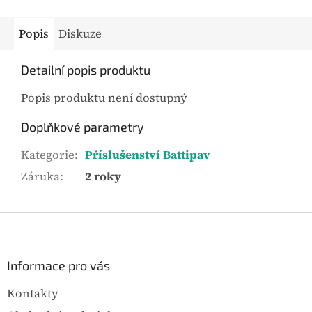
Popis
Diskuze
Detailní popis produktu
Popis produktu není dostupný
Doplňkové parametry
Kategorie
:
Příslušenství Battipav
Záruka
:
2 roky
Z
á
p
a
Informace pro vás
t
Kontakty
í