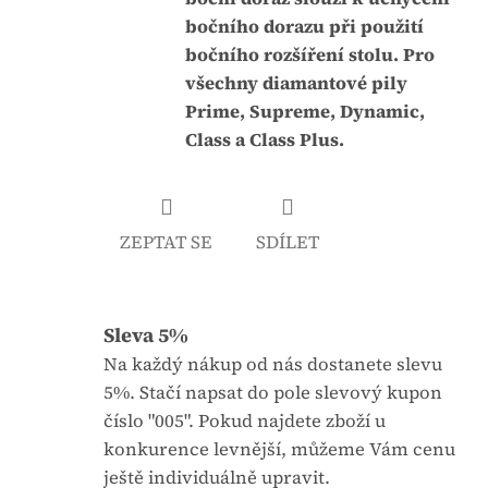
j
:
bočního dorazu při použití
e
bočního rozšíření stolu. Pro
0
všechny diamantové pily
,
Prime, Supreme, Dynamic,
0
Class a Class Plus.
z
5
h
ZEPTAT SE
SDÍLET
v
ě
z
Sleva 5%
d
i
Na každý nákup od nás dostanete slevu
č
5%. Stačí napsat do pole slevový kupon
e
číslo "005". Pokud najdete zboží u
k
konkurence levnější, můžeme Vám cenu
.
ještě individuálně upravit.