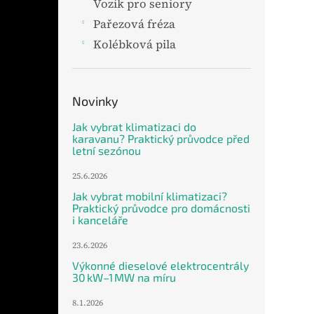
Vozík pro seniory
Pařezová fréza
Kolébková pila
Novinky
Jak vybrat klimatizaci do
karavanu? Praktický průvodce před
letní sezónou
25.6.2026
Jak vybrat mobilní klimatizaci?
Praktický průvodce pro domácnosti
i kanceláře
23.6.2026
Výkonné dieselové elektrocentrály
30 kW–1 MW na míru
8.1.2026