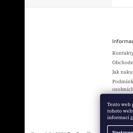
Z
á
p
a
t
Informac
í
Kontakt
Obchodn
Jak naku
Podmínk
osobních
Doprava 
Tento web 
Reklama
tohoto webu
informací
z
Nastaven