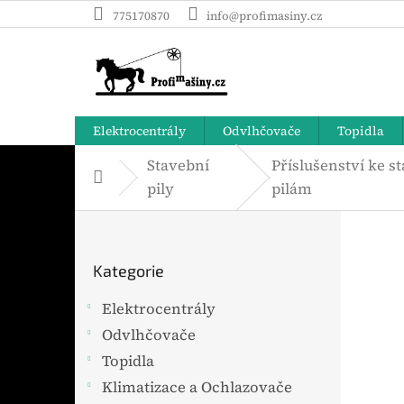
Přejít
775170870
info@profimasiny.cz
na
obsah
Elektrocentrály
Odvlhčovače
Topidla
Stavební
Příslušenství ke 
Domů
pily
pilám
P
o
Přeskočit
s
Kategorie
t
kategorie
r
Elektrocentrály
a
Odvlhčovače
n
n
Topidla
í
Klimatizace a Ochlazovače
p