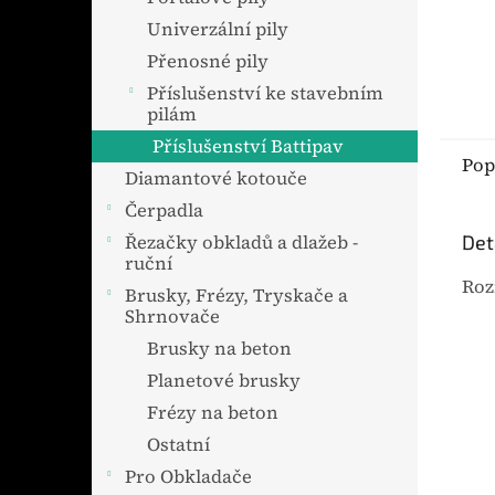
Univerzální pily
Přenosné pily
Příslušenství ke stavebním
pilám
Příslušenství Battipav
Pop
Diamantové kotouče
Čerpadla
Det
Řezačky obkladů a dlažeb -
ruční
Ro
Brusky, Frézy, Tryskače a
Shrnovače
Brusky na beton
Planetové brusky
Frézy na beton
Ostatní
Pro Obkladače