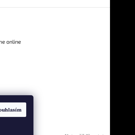
me online
ouhlasím