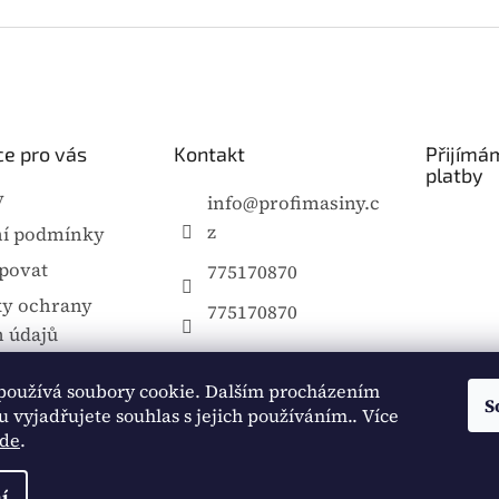
e pro vás
Kontakt
Přijímá
platby
y
info
@
profimasiny.c
z
í podmínky
povat
775170870
y ochrany
775170870
 údajů
a platby
používá soubory cookie. Dalším procházením
ce
S
 vyjadřujete souhlas s jejich používáním.. Více
de
.
í