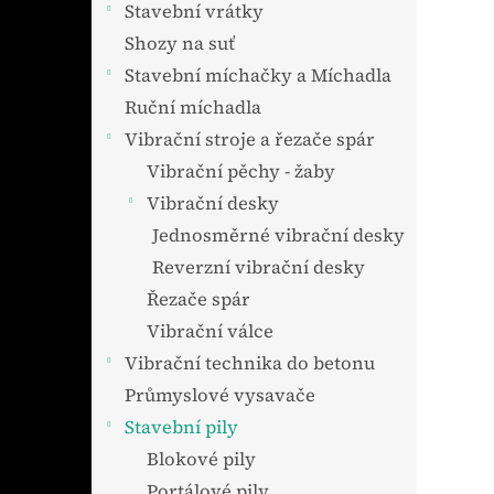
Stavební vrátky
a
n
Shozy na suť
e
Stavební míchačky a Míchadla
l
Ruční míchadla
Vibrační stroje a řezače spár
Vibrační pěchy - žaby
Vibrační desky
Jednosměrné vibrační desky
Reverzní vibrační desky
Řezače spár
Vibrační válce
Vibrační technika do betonu
Průmyslové vysavače
Stavební pily
Blokové pily
Portálové pily