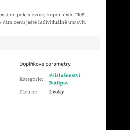
sat do pole slevový kupon číslo "005".
 Vám cenu ještě individuálně upravit.
Doplňkové parametry
Příslušenství
Kategorie
:
Battipav
Záruka
:
2 roky