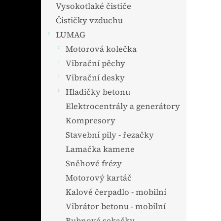
Vysokotlaké čističe
Čističky vzduchu
LUMAG
Motorová kolečka
Vibrační pěchy
Vibrační desky
Hladičky betonu
Elektrocentrály a generátory
Kompresory
Stavební pily - řezačky
Lamačka kamene
Sněhové frézy
Motorový kartáč
Kalové čerpadlo - mobilní
Vibrátor betonu - mobilní
Bubnové sekačky -