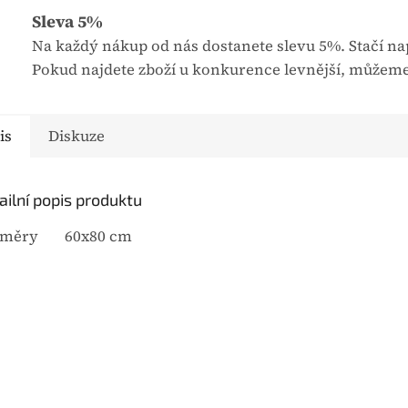
t
Sleva 5%
u
Na každý nákup od nás dostanete slevu 5%. Stačí nap
j
Pokud najdete zboží u konkurence levnější, můžeme
e
0
,
is
Diskuze
0
z
5
ailní popis produktu
h
změry
60x80 cm
v
ě
z
d
i
č
e
k