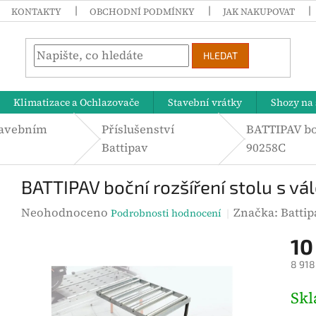
KONTAKTY
OBCHODNÍ PODMÍNKY
JAK NAKUPOVAT
HLEDAT
Klimatizace a Ochlazovače
Stavební vrátky
Shozy na 
stavebním
Příslušenství
BATTIPAV boč
Battipav
90258C
BATTIPAV boční rozšíření stolu s 
P
Neohodnoceno
Značka:
Battip
Podrobnosti hodnocení
r
10
ů
8 918
m
ě
M
Sk
r
ě