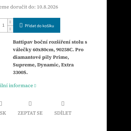
me doručit do:
10.8.2026
Přidat do košíku
Battipav boční rozšíření stolu s
válečky 60x80cm, 90258C. Pro
diamantové pily Prime,
Supreme, Dynamic, Extra
3300S.
ilní informace
ISK
ZEPTAT SE
SDÍLET