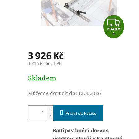
é
h
o
Z
d
ZDARM
D
n
A
o
A
c
3 926 Kč
e
R
3 245 Kč bez DPH
n
M
í
M
Skladem
p
ě
A
r
r
Můžeme doručit do:
12.8.2026
o
n
d
á
u
Přidat do košíku
c
k
e
t
n
Battipav boční doraz s
u
a
úchytem slouží jako dlouhé