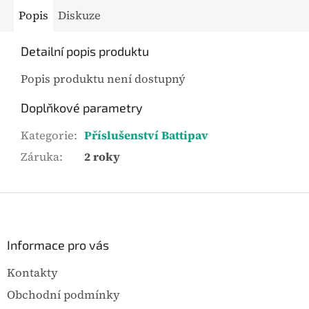
Popis
Diskuze
Detailní popis produktu
Popis produktu není dostupný
Doplňkové parametry
Kategorie
:
Příslušenství Battipav
Záruka
:
2 roky
Z
á
p
a
Informace pro vás
t
Kontakty
í
Obchodní podmínky