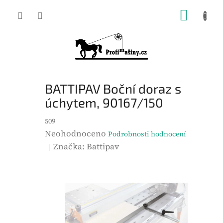
Přejít
NÁKUP
na
KOŠÍK
obsah
BATTIPAV Boční doraz s
úchytem, 90167/150
509
P
Neohodnoceno
Podrobnosti hodnocení
r
Značka:
Battipav
ů
m
ě
r
n