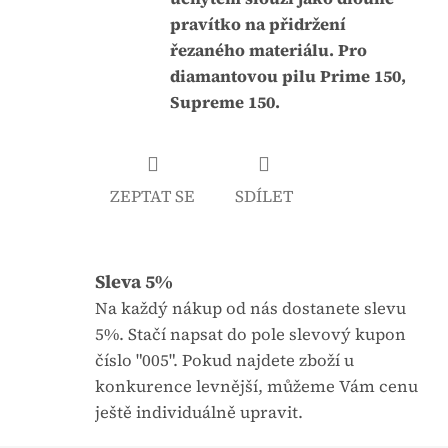
j
:
pravítko na přidržení
e
řezaného materiálu. Pro
0
diamantovou pilu Prime 150,
,
Supreme 150.
0
z
5
ZEPTAT SE
SDÍLET
h
v
ě
Sleva 5%
z
d
Na každý nákup od nás dostanete slevu
i
5%. Stačí napsat do pole slevový kupon
č
číslo "005". Pokud najdete zboží u
e
konkurence levnější, můžeme Vám cenu
k
ještě individuálně upravit.
.