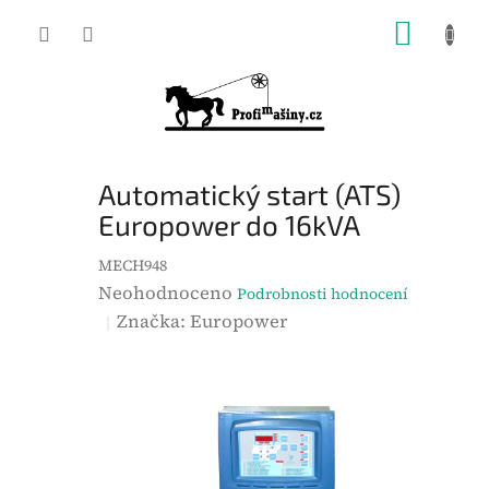
Přejít
NÁKUP
na
KOŠÍK
obsah
Automatický start (ATS)
Europower do 16kVA
MECH948
P
Neohodnoceno
Podrobnosti hodnocení
r
Značka:
Europower
ů
m
ě
r
n