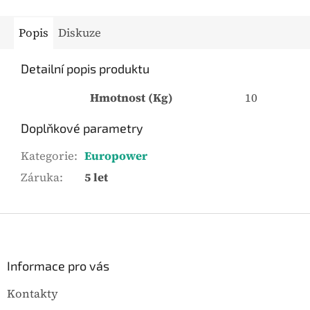
Popis
Diskuze
Detailní popis produktu
Hmotnost (Kg)
10
Doplňkové parametry
Kategorie
:
Europower
Záruka
:
5 let
Z
á
p
a
Informace pro vás
t
Kontakty
í