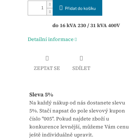
á
j
Přidat do košíku
c
e
e
0
n
do 16 kVA 230 / 31 kVA 400V
,
a
0
Detailní informace
:
z
5
h
ZEPTAT SE
SDÍLET
v
ě
z
Sleva 5%
d
Na každý nákup od nás dostanete slevu
i
5%. Stačí napsat do pole slevový kupon
č
číslo "005". Pokud najdete zboží u
e
konkurence levnější, můžeme Vám cenu
k
ještě individuálně upravit.
.