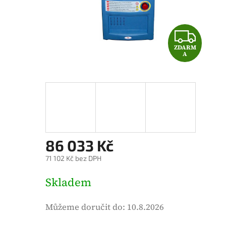
é
h
o
Z
d
ZDARM
D
n
A
o
A
c
e
R
n
M
í
p
A
86 033 Kč
r
o
71 102 Kč bez DPH
d
M
Skladem
u
ě
k
r
Můžeme doručit do:
10.8.2026
t
n
u