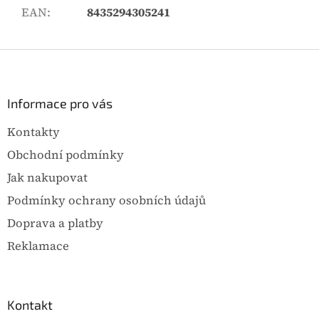
EAN
:
8435294305241
Z
á
p
a
Informace pro vás
t
Kontakty
í
Obchodní podmínky
Jak nakupovat
Podmínky ochrany osobních údajů
Doprava a platby
Reklamace
Kontakt