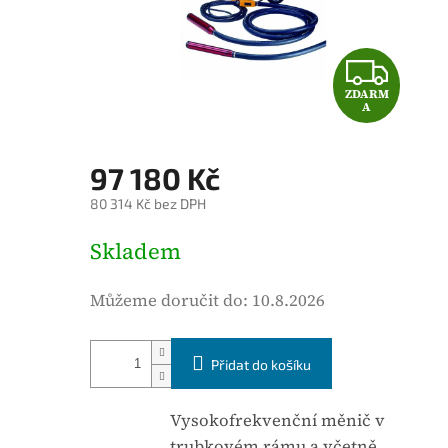
é
h
o
Z
d
ZDARM
D
n
A
o
A
c
97 180 Kč
e
R
80 314 Kč bez DPH
n
M
í
M
Skladem
p
ě
A
r
r
Můžeme doručit do:
10.8.2026
o
n
d
á
u
Přidat do košíku
c
k
e
t
n
Vysokofrekvenční měnič v
u
a
trubkovém rámu a včetně