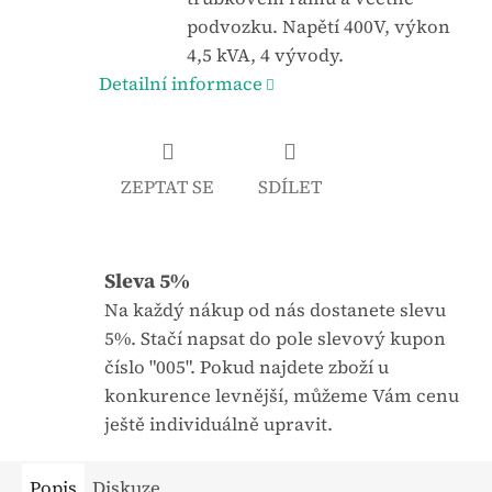
j
:
podvozku. Napětí 400V, výkon
e
4,5 kVA, 4 vývody.
0
Detailní informace
,
0
z
ZEPTAT SE
SDÍLET
5
h
v
Sleva 5%
ě
z
Na každý nákup od nás dostanete slevu
d
5%. Stačí napsat do pole slevový kupon
i
číslo "005". Pokud najdete zboží u
č
konkurence levnější, můžeme Vám cenu
e
ještě individuálně upravit.
k
.
Popis
Diskuze