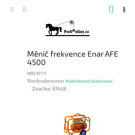
Přejít
NÁKUP
na
KOŠÍK
obsah
Měnič frekvence Enar AFE
4500
MECH772
P
Neohodnoceno
Podrobnosti hodnocení
r
Značka:
ENAR
ů
m
ě
r
n