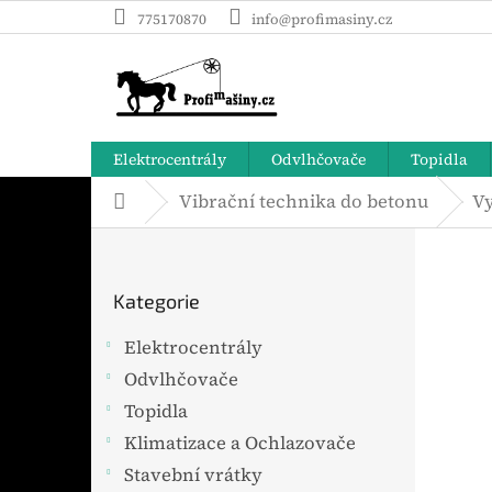
Přejít
775170870
info@profimasiny.cz
na
obsah
Elektrocentrály
Odvlhčovače
Topidla
Vibrační technika do betonu
Vy
Domů
P
o
Přeskočit
s
Kategorie
t
kategorie
r
Elektrocentrály
a
Odvlhčovače
n
n
Topidla
í
Klimatizace a Ochlazovače
p
Stavební vrátky
a