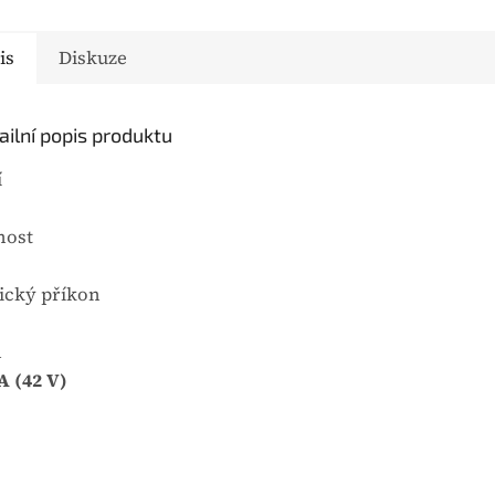
u
j
is
Diskuze
e
0
,
ailní popis produktu
0
z
í
5
h
ost
v
ě
ický příkon
z
d
n
i
A (42 V)
č
e
k
.