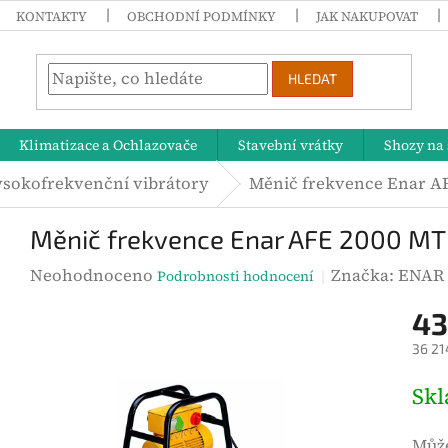
KONTAKTY
OBCHODNÍ PODMÍNKY
JAK NAKUPOVAT
HLEDAT
Klimatizace a Ochlazovače
Stavební vrátky
Shozy na 
sokofrekvenční vibrátory
Měnič frekvence Enar A
Měnič frekvence Enar AFE 2000 MT
P
Neohodnoceno
Značka:
ENAR
Podrobnosti hodnocení
r
43
ů
36 21
m
ě
M
Sk
r
ě
n
r
Může