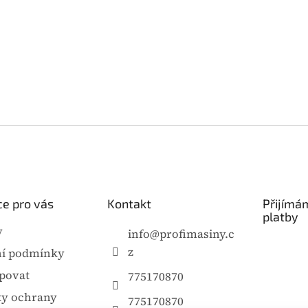
e pro vás
Kontakt
Přijímá
platby
y
info
@
profimasiny.c
z
í podmínky
povat
775170870
y ochrany
775170870