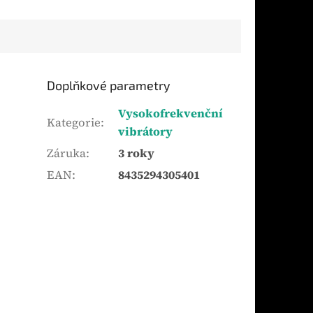
Doplňkové parametry
Vysokofrekvenční
Kategorie
:
vibrátory
Záruka
:
3 roky
EAN
:
8435294305401