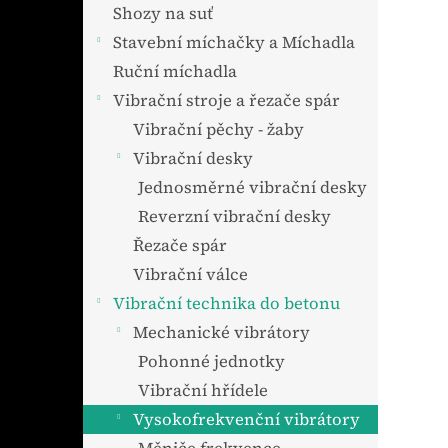
n
Shozy na suť
e
Stavební míchačky a Míchadla
l
Ruční míchadla
Vibrační stroje a řezače spár
Vibrační pěchy - žaby
Vibrační desky
Jednosměrné vibrační desky
Reverzní vibrační desky
Řezače spár
Vibrační válce
Vibrační technika do betonu
Mechanické vibrátory
Pohonné jednotky
Vibrační hřídele
Vysokofrekvenční vibrátory