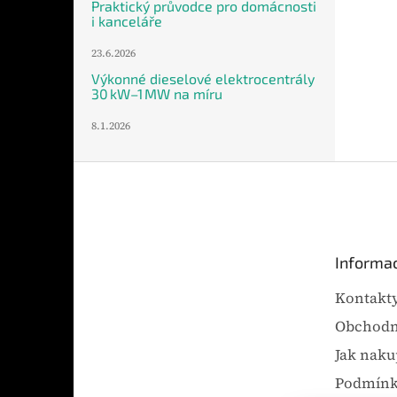
Praktický průvodce pro domácnosti
i kanceláře
23.6.2026
Výkonné dieselové elektrocentrály
30 kW–1 MW na míru
8.1.2026
Z
á
p
a
t
Informac
í
Kontakt
Obchodn
Jak naku
Podmínk