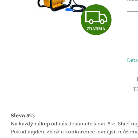
é
n
Z
h
á
o
c
d
e
ZDARMA
D
n
n
o
a
c
:
A
e
Deta
n
R
í
p
T
r
M
o
d
u
Sleva 5%
A
k
Na každý nákup od nás dostanete slevu 5%. Stačí nap
t
Pokud najdete zboží u konkurence levnější, můžeme