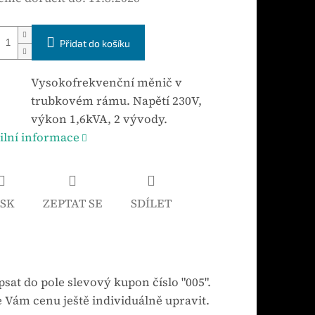
Přidat do košíku
Vysokofrekvenční měnič v
trubkovém rámu. Napětí 230V,
výkon 1,6kVA, 2 vývody.
ilní informace
ISK
ZEPTAT SE
SDÍLET
sat do pole slevový kupon číslo "005".
 Vám cenu ještě individuálně upravit.