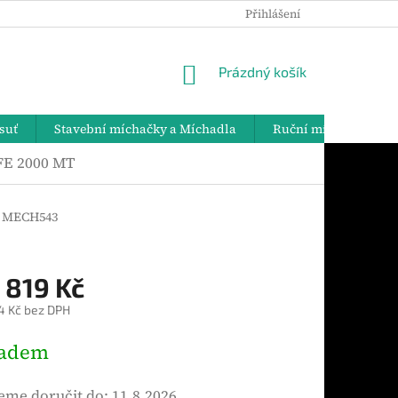
Přihlášení
PODMÍNKY OCHRANY OSOBNÍCH ÚDAJŮ
DOPRAVA A PLATBY
NÁKUPNÍ
Prázdný košík
KOŠÍK
suť
Stavební míchačky a Míchadla
Ruční míchadla
FE 2000 MT
MECH543
 819 Kč
4 Kč bez DPH
ladem
me doručit do:
11.8.2026