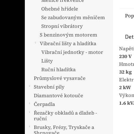
Měniče frekvence
Ohebné hřídele
Pop
Se zabudovaným měničem
Stropní vibrátory
S benzinovým motorem
Det
Vibrační lišty a hladítka
Napět
Vibrační jednotky - motor
230 V
Lišty
Hmotn
Ruční hladítka
32 kg
Průmyslové vysavače
Elektr
Stavební pily
2 kW
Výko
Diamantové kotouče
1.6 kV
Čerpadla
Řezačky obkladů a dlažeb -
ruční
Brusky, Frézy, Tryskače a
Shrnovače