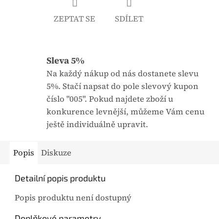
e
ZEPTAT SE
SDÍLET
0
,
0
Sleva 5%
z
5
Na každý nákup od nás dostanete slevu
h
5%. Stačí napsat do pole slevový kupon
v
číslo "005". Pokud najdete zboží u
ě
konkurence levnější, můžeme Vám cenu
z
ještě individuálně upravit.
d
i
Popis
Diskuze
č
e
Detailní popis produktu
k
Popis produktu není dostupný
.
Doplňkové parametry