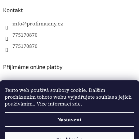
Kontakt
info
@
profimasiny.cz
775170870
775170870
Přijímáme online platby
Tento web používá soubory cookie. Dalším
procházením tohoto webu vyjadřujete souhlas s jejich
používáním.. Více informací
zde
.
Vytvořil Shoptet
Nastavení
Copyright 2026
Profimašiny.cz
. Všechna práva
vyhrazena.