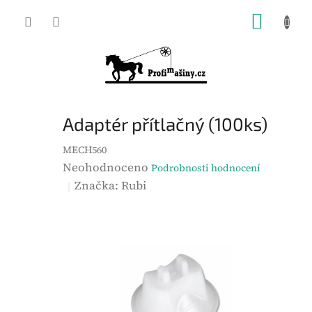
Přejít
NÁKUP
na
KOŠÍK
obsah
Adaptér přítlačný (100ks)
MECH560
P
Neohodnoceno
Podrobnosti hodnocení
r
Značka:
Rubi
ů
m
ě
r
n
é
h