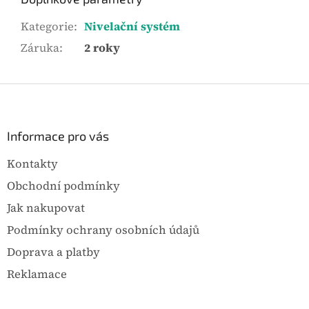
Kategorie
:
Nivelační systém
Záruka
:
2 roky
Z
á
p
a
Informace pro vás
t
Kontakty
í
Obchodní podmínky
Jak nakupovat
Podmínky ochrany osobních údajů
Doprava a platby
Reklamace