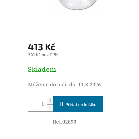
o
d
n
o
c
413 Kč
e
341 Kč bez DPH
n
í
M
Skladem
p
ě
r
r
Můžeme doručit do:
11.8.2026
o
n
d
á
u
Přidat do košíku
c
k
e
t
n
Ref.02890
u
a
j
: