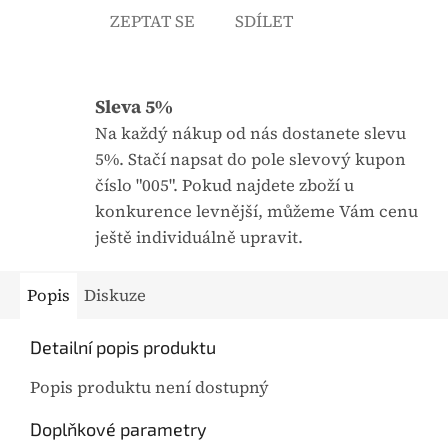
ZEPTAT SE
SDÍLET
j
:
e
0
,
Sleva 5%
0
Na každý nákup od nás dostanete slevu
z
5%. Stačí napsat do pole slevový kupon
5
číslo "005". Pokud najdete zboží u
h
konkurence levnější, můžeme Vám cenu
v
ještě individuálně upravit.
ě
z
Popis
Diskuze
d
i
Detailní popis produktu
č
e
Popis produktu není dostupný
k
Doplňkové parametry
.