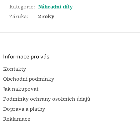
Kategorie
:
Náhradní díly
Záruka
:
2 roky
Z
á
p
a
Informace pro vás
t
Kontakty
í
Obchodní podmínky
Jak nakupovat
Podmínky ochrany osobních údajů
Doprava a platby
Reklamace