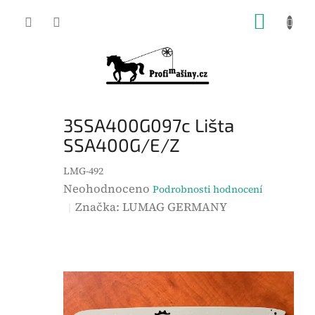
Přejít
NÁKUP
na
KOŠÍK
obsah
3SSA400G097c Lišta
SSA400G/E/Z
LMG-492
P
Neohodnoceno
Podrobnosti hodnocení
r
Značka:
LUMAG GERMANY
ů
m
ě
r
n