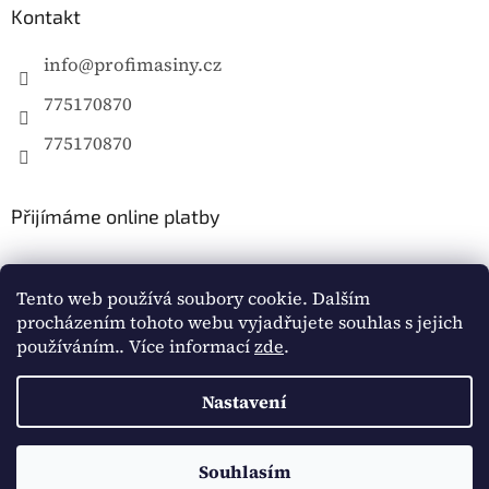
Kontakt
info
@
profimasiny.cz
775170870
775170870
Přijímáme online platby
Tento web používá soubory cookie. Dalším
procházením tohoto webu vyjadřujete souhlas s jejich
používáním.. Více informací
zde
.
Vytvořil Shoptet
Nastavení
Copyright 2026
Profimašiny.cz
. Všechna práva
vyhrazena.
Souhlasím