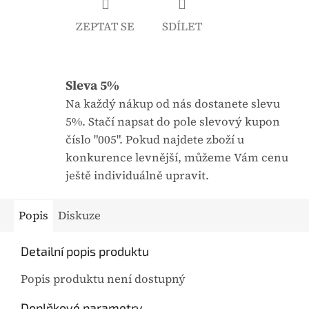
e
ZEPTAT SE
SDÍLET
0
,
0
Sleva 5%
z
5
Na každý nákup od nás dostanete slevu
h
5%. Stačí napsat do pole slevový kupon
v
číslo "005". Pokud najdete zboží u
ě
konkurence levnější, můžeme Vám cenu
z
ještě individuálně upravit.
d
i
Popis
Diskuze
č
e
Detailní popis produktu
k
Popis produktu není dostupný
.
Doplňkové parametry