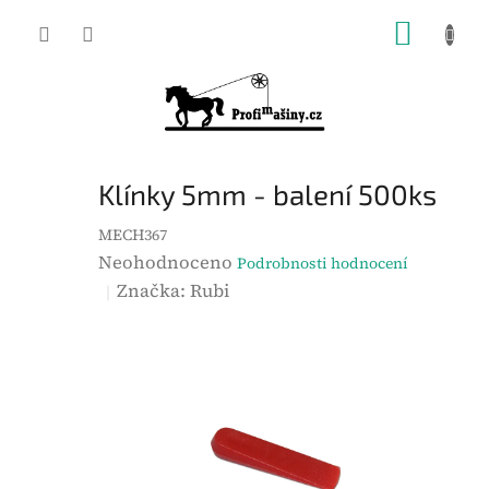
Přejít
NÁKUP
na
KOŠÍK
obsah
Klínky 5mm - balení 500ks
MECH367
P
Neohodnoceno
Podrobnosti hodnocení
r
Značka:
Rubi
ů
m
ě
r
n
é
h