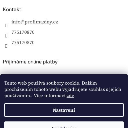
Kontakt
info
@
profimasiny.cz
775170870
775170870
Přijímáme online platby
Tento web používá soubory cookie. Dalším
procházením tohoto webu vyjadřujete souhlas s jejich
používáním.. Více informací
zde
.
Vytvořil Shoptet
Nastavení
Copyright 2026
Profimašiny.cz
. Všechna práva
vyhrazena.