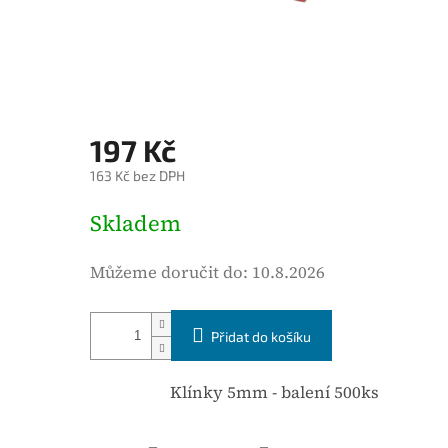
o
d
n
o
c
197 Kč
e
163 Kč bez DPH
n
í
M
Skladem
p
ě
r
r
Můžeme doručit do:
10.8.2026
o
n
d
á
u
Přidat do košíku
c
k
e
t
n
Klínky 5mm - balení 500ks
u
a
j
: