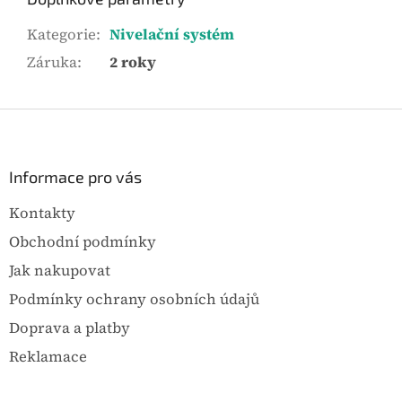
Kategorie
:
Nivelační systém
Záruka
:
2 roky
Z
á
p
a
Informace pro vás
t
Kontakty
í
Obchodní podmínky
Jak nakupovat
Podmínky ochrany osobních údajů
Doprava a platby
Reklamace