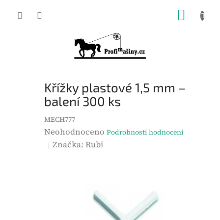
Přejít
NÁKUP
na
KOŠÍK
obsah
Křížky plastové 1,5 mm –
balení 300 ks
MECH777
P
Neohodnoceno
Podrobnosti hodnocení
r
Značka:
Rubi
ů
m
ě
r
n