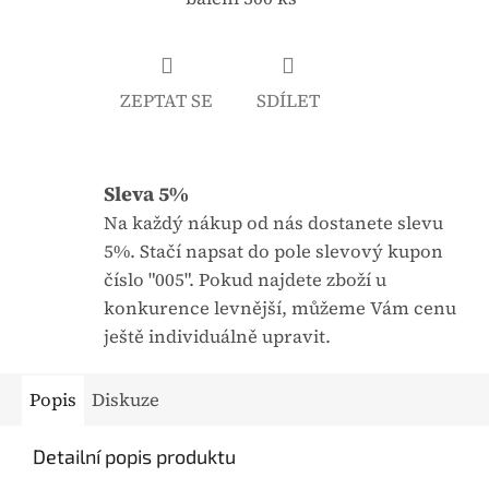
j
:
e
0
ZEPTAT SE
SDÍLET
,
0
z
Sleva 5%
5
h
Na každý nákup od nás dostanete slevu
v
5%. Stačí napsat do pole slevový kupon
ě
číslo "005". Pokud najdete zboží u
z
konkurence levnější, můžeme Vám cenu
d
ještě individuálně upravit.
i
č
Popis
Diskuze
e
k
Detailní popis produktu
.