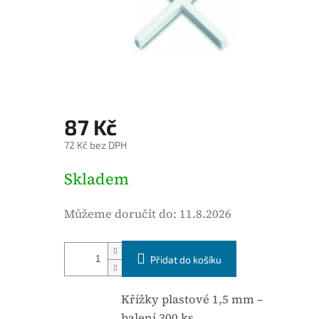
é
h
o
d
n
o
c
87 Kč
e
72 Kč bez DPH
n
í
M
Skladem
p
ě
r
r
Můžeme doručit do:
11.8.2026
o
n
d
á
u
Přidat do košíku
c
k
e
t
n
Křížky plastové 1,5 mm –
u
a
balení 300 ks