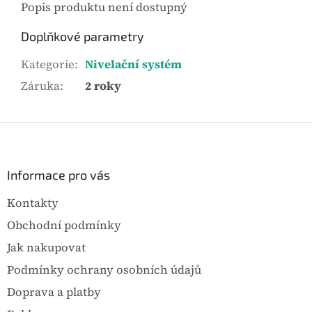
Popis produktu není dostupný
Doplňkové parametry
Kategorie
:
Nivelační systém
Záruka
:
2 roky
Z
á
p
a
Informace pro vás
t
Kontakty
í
Obchodní podmínky
Jak nakupovat
Podmínky ochrany osobních údajů
Doprava a platby