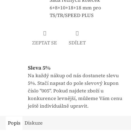
Sada řezných koleček
u
a
6+8+10+18+18 mm pro
j
:
TS/TR/SPEED PLUS
e
0
,
ZEPTAT SE
SDÍLET
0
z
5
Sleva 5%
h
v
Na každý nákup od nás dostanete slevu
ě
5%. Stačí napsat do pole slevový kupon
z
číslo "005". Pokud najdete zboží u
d
konkurence levnější, můžeme Vám cenu
i
ještě individuálně upravit.
č
e
Popis
Diskuze
k