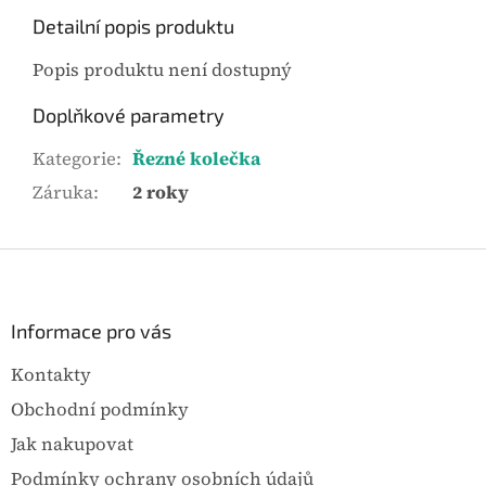
.
Detailní popis produktu
Popis produktu není dostupný
Doplňkové parametry
Kategorie
:
Řezné kolečka
Záruka
:
2 roky
Z
á
p
a
Informace pro vás
t
Kontakty
í
Obchodní podmínky
Jak nakupovat
Podmínky ochrany osobních údajů