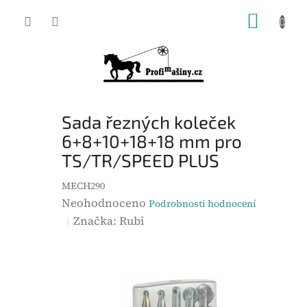
Přejít
NÁKUP
na
KOŠÍK
obsah
Sada řezných koleček
6+8+10+18+18 mm pro
TS/TR/SPEED PLUS
MECH290
P
Neohodnoceno
Podrobnosti hodnocení
r
Značka:
Rubi
ů
m
ě
r