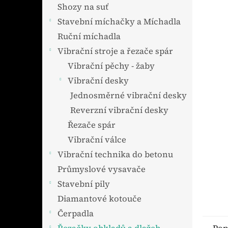
n
Shozy na suť
e
Stavební míchačky a Míchadla
l
Ruční míchadla
Vibrační stroje a řezače spár
Vibrační pěchy - žaby
Vibrační desky
Jednosměrné vibrační desky
Reverzní vibrační desky
Řezače spár
Vibrační válce
Vibrační technika do betonu
Průmyslové vysavače
Stavební pily
Diamantové kotouče
Čerpadla