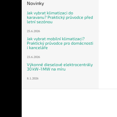
Novinky
Jak vybrat klimatizaci do
karavanu? Praktický průvodce před
letní sezónou
25.6.2026
Jak vybrat mobilní klimatizaci?
Praktický průvodce pro domácnosti
i kanceláře
23.6.2026
Výkonné dieselové elektrocentrály
30 kW–1 MW na míru
8.1.2026
Z
á
p
a
t