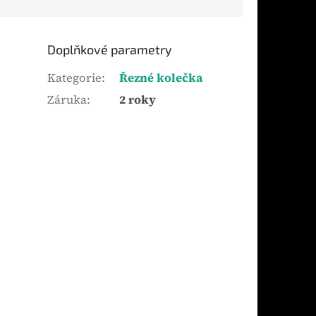
Doplňkové parametry
Kategorie
:
Řezné kolečka
Záruka
:
2 roky