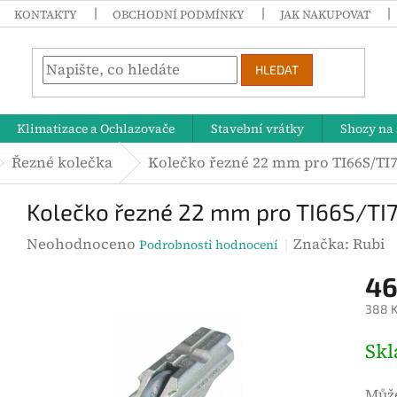
KONTAKTY
OBCHODNÍ PODMÍNKY
JAK NAKUPOVAT
HLEDAT
Klimatizace a Ochlazovače
Stavební vrátky
Shozy na 
Řezné kolečka
Kolečko řezné 22 mm pro TI66S/TI7
Kolečko řezné 22 mm pro TI66S/TI
P
Neohodnoceno
Značka:
Rubi
Podrobnosti hodnocení
r
46
ů
388 K
m
ě
M
Sk
r
ě
n
r
Může