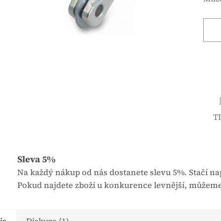
é
n
h
á
o
c
d
e
n
n
o
a
c
:
e
n
T
í
p
r
o
Sleva 5%
d
Na každý nákup od nás dostanete slevu 5%. Stačí nap
u
Pokud najdete zboží u konkurence levnější, můžeme
k
t