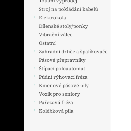
Totální výprodej
Stroj na pokládání kabelů
Elektrokola
Dílenské stoly/ponky
Vibrační válec
Ostatní
Zahradní drtiče a špalíkovače
Pásové přepravníky
Štípací poloautomat
Půdní rýhovací fréza
Kmenové pásové pily
Vozík pro seniory
Pařezová fréza
Kolébková pila