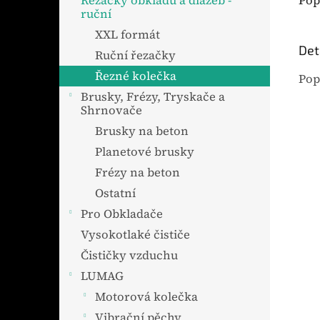
Pop
Řezačky obkladů a dlažeb -
ruční
XXL formát
Det
Ruční řezačky
Řezné kolečka
Pop
Brusky, Frézy, Tryskače a
Shrnovače
Brusky na beton
Planetové brusky
Frézy na beton
Ostatní
Pro Obkladače
Vysokotlaké čističe
Čističky vzduchu
LUMAG
Motorová kolečka
Vibrační pěchy