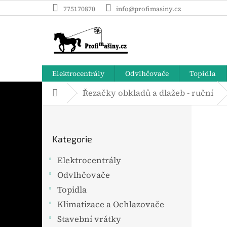
Přejít
775170870
info@profimasiny.cz
na
obsah
Elektrocentrály
Odvlhčovače
Topidla
Řezačky obkladů a dlažeb - ruční
Domů
P
o
Přeskočit
s
Kategorie
t
kategorie
r
Elektrocentrály
a
Odvlhčovače
n
n
Topidla
í
Klimatizace a Ochlazovače
p
Stavební vrátky
a