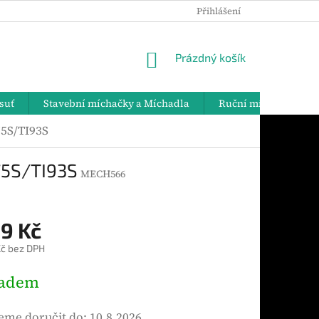
Přihlášení
PODMÍNKY OCHRANY OSOBNÍCH ÚDAJŮ
DOPRAVA A PLATBY
NÁKUPNÍ
Prázdný košík
KOŠÍK
suť
Stavební míchačky a Míchadla
Ruční míchadla
5S/TI93S
75S/TI93S
MECH566
9 Kč
č bez DPH
ladem
me doručit do:
10.8.2026