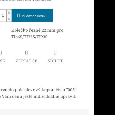
Přidat do košíku
Kolečko řezné 22 mm pro
TI66S/TI75S/TI93S
ISK
ZEPTAT SE
SDÍLET
sat do pole slevový kupon číslo "005".
 Vám cenu ještě individuálně upravit.