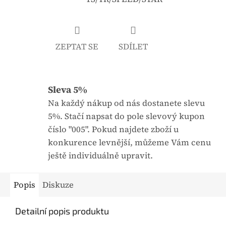
j
:
e
0
ZEPTAT SE
SDÍLET
,
0
z
Sleva 5%
5
h
Na každý nákup od nás dostanete slevu
v
5%. Stačí napsat do pole slevový kupon
ě
číslo "005". Pokud najdete zboží u
z
konkurence levnější, můžeme Vám cenu
d
ještě individuálně upravit.
i
č
Popis
Diskuze
e
k
Detailní popis produktu
.