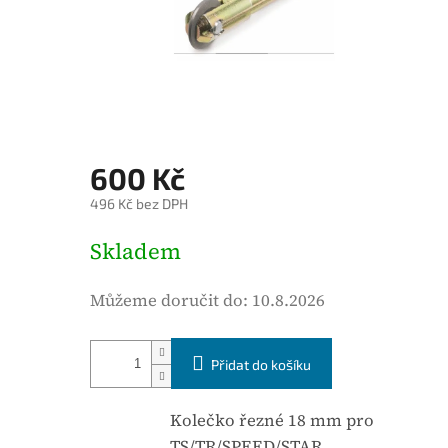
é
h
o
d
n
o
c
600 Kč
e
496 Kč bez DPH
n
í
M
Skladem
p
ě
r
r
Můžeme doručit do:
10.8.2026
o
n
d
á
u
Přidat do košíku
c
k
e
t
n
Kolečko řezné 18 mm pro
u
a
TS/TR/SPEED/STAR