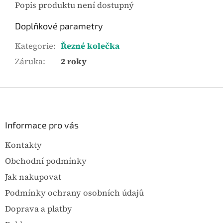
Popis produktu není dostupný
Doplňkové parametry
Kategorie
:
Řezné kolečka
Záruka
:
2 roky
Z
á
p
a
Informace pro vás
t
Kontakty
í
Obchodní podmínky
Jak nakupovat
Podmínky ochrany osobních údajů
Doprava a platby