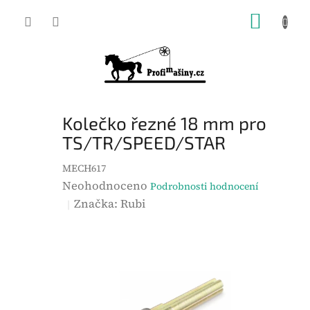
Přejít
NÁKUP
na
KOŠÍK
obsah
Kolečko řezné 18 mm pro
TS/TR/SPEED/STAR
MECH617
P
Neohodnoceno
Podrobnosti hodnocení
r
Značka:
Rubi
ů
m
ě
r
n